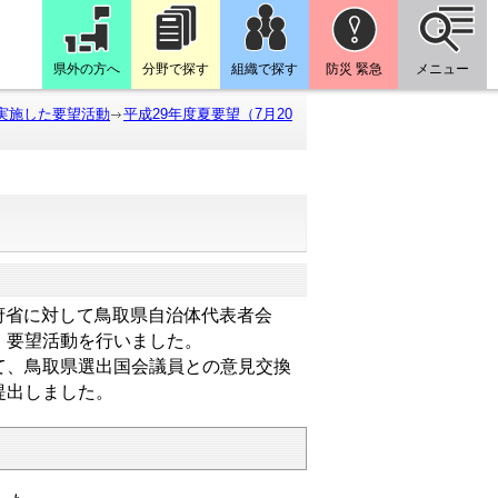
県外の方へ
分野で探す
組織で探す
防災 緊急
メニュー
に実施した要望活動
平成29年度夏要望（7月20
係府省に対して鳥取県自治体代表者会
・要望活動を行いました。
て、鳥取県選出国会議員との意見交換
提出しました。