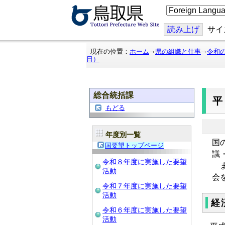
こ
の
ペ
ー
読み上げ
サイ
ジ
を
翻
現在の位置：
ホーム
県の組織と仕事
令和
訳
日）
す
る
総合統括課
平
もどる
年度別一覧
国
国要望トップページ
議
令和８年度に実施した要望
ま
活動
会
令和７年度に実施した要望
活動
経
令和６年度に実施した要望
活動