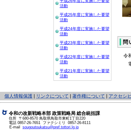
平成26年度に実施した要望
活動
平成25年度に実施した要望
活動
平成24年度に実施した要望
活動
問
平成23年度に実施した要望
活動
令
平成22年度に実施した要望
活動
電話
平成21年度に実施した要望
活動
と
個人情報保護
|
リンクについて
|
著作権について
|
アクセシ
り
ネ
ッ
令和の改新戦略本部 政策戦略局
総合統括課
ト
住所 〒680-8570 鳥取県鳥取市東町1丁目220
電話
0857-26-7651
ファクシミリ 0857-26-8111
へ
E-mail
sougoutoukatsu@pref.tottori.lg.jp
の