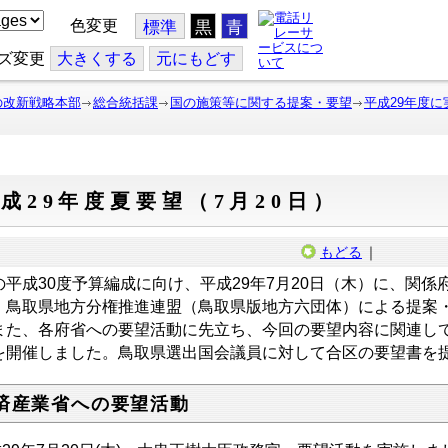
色変更
標準
黒
青
ズ変更
大
きくする
元
にもどす
の改新戦略本部
総合統括課
国の施策等に関する提案・要望
平成29年度
成29年度夏要望（7月20日）
もどる
｜
の平成30度予算編成に向け、平成29年7月20日（木）に、関
・鳥取県地方分権推進連盟（鳥取県版地方六団体）による提案
た、各府省への要望活動に先立ち、今回の要望内容に関連し
を開催しました。鳥取県選出国会議員に対して合区の要望書を
済産業省への要望活動