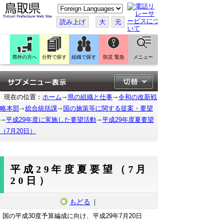
こ
の
ペ
読み上げ
大
元
ー
ジ
を
翻
訳
県外の方へ
分野で探す
組織で探す
防災 緊急
メニュー
す
る
現在の位置：
ホーム
県の組織と仕事
令和の改新戦
略本部
総合統括課
国の施策等に関する提案・要望
平成29年度に実施した要望活動
平成29年度夏要望
（7月20日）
平成29年度夏要望（7月
20日）
もどる
｜
国の平成30度予算編成に向け、平成29年7月20日