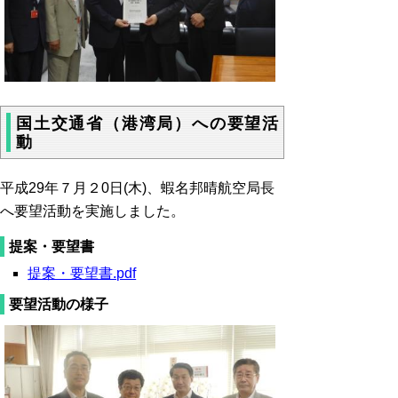
国土交通省（港湾局）への要望活
動
平成29年７月２0日(木)、蝦名邦晴航空局長
へ要望活動を実施しました。
提案・要望書
提案・要望書.pdf
要望活動の様子