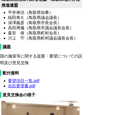
推進連盟
平井伸治（鳥取県知事）
稲田寿久（鳥取県議会議長）
深澤義彦（鳥取県市長会長）
高田周儀（鳥取県市議会議長会長）
森安 保（鳥取県町村会長）
川上 守（鳥取県町村議会議長会長）
議題
国の施策等に関する提案・要望についての説
明及び意見交換
配付資料
要望項目一覧.pdf
合区要望書.pdf
意見交換会の様子