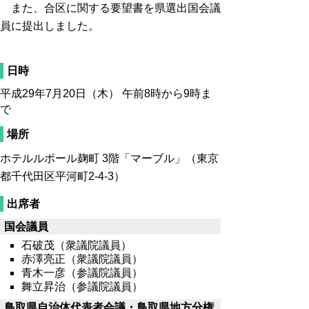
また、合区に関する要望書を県選出国会議
員に提出しました。
日時
平成29年7月20日（木） 午前8時から9時ま
で
場所
ホテルルポール麹町 3階「マーブル」（東京
都千代田区平河町2-4-3）
出席者
国会議員
石破茂（衆議院議員）
赤澤亮正（衆議院議員）
青木一彦（参議院議員）
舞立昇治（参議院議員）
鳥取県自治体代表者会議・鳥取県地方分権