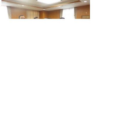
総務省への要望活動
平成29年7月20日(木）、原田憲治副大臣へ
要望活動を実施しました。
提案・要望書
提案・要望書.pdf