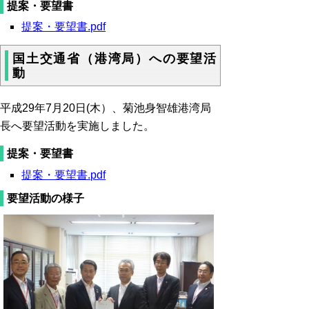
提案・要望書
提案・要望書.pdf
国土交通省（港湾局）への要望活
動
平成29年7月20日(木）、菊池身智雄港湾局
長へ要望活動を実施しました。
提案・要望書
提案・要望書.pdf
要望活動の様子