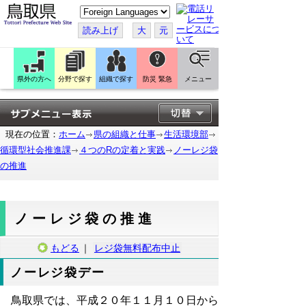
こ
の
ペ
読み上げ
大
元
ー
ジ
を
翻
訳
県外の方へ
分野で探す
組織で探す
防災 緊急
メニュー
す
る
現在の位置：
ホーム
県の組織と仕事
生活環境部
循環型社会推進課
４つのRの定着と実践
ノーレジ袋
の推進
ノーレジ袋の推進
もどる
｜
レジ袋無料配布中止
ノーレジ袋デー
鳥取県では、平成２０年１１月１０日から