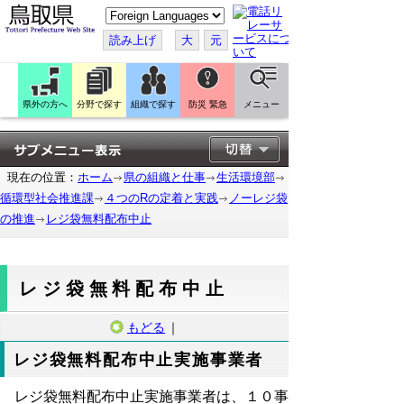
こ
の
ペ
読み上げ
大
元
ー
ジ
を
翻
訳
県外の方へ
分野で探す
組織で探す
防災 緊急
メニュー
す
る
現在の位置：
ホーム
県の組織と仕事
生活環境部
循環型社会推進課
４つのRの定着と実践
ノーレジ袋
の推進
レジ袋無料配布中止
レジ袋無料配布中止
もどる
｜
レジ袋無料配布中止実施事業者
レジ袋無料配布中止実施事業者は、１０事