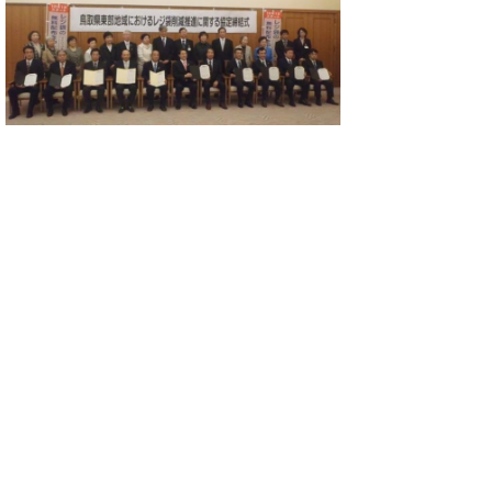
レジ袋無料配布中止の取組が始ま
ります
平成２４年２月２８日（火）に開催した東
部地域ノーレジ袋推進協議会において、レジ
袋の大幅な削減が期待されるレジ袋の無料配
布中止を平成２４年１０月１日（月）から鳥
取県東部地域（１市４町）のスーパーマーケ
ットを中心として実施されることが決定しま
した。
東部地域ノーレジ袋推進協議会の開催概要
１ 開催日 平成２４年２月２８日