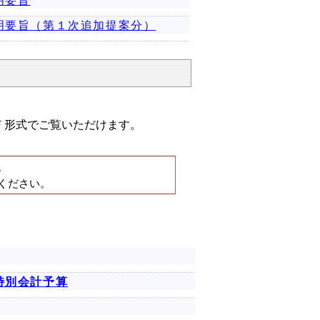
明要旨
明要旨（第１次追加提案分）
Ｆ形式でご覧いただけます。
。
ください。
特別会計予算