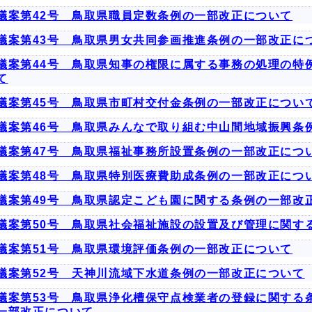
議案第42号 鳥取県職員定数条例の一部改正について
議案第43号 鳥取県男女共同参画推進条例の一部改正に
議案第44号 鳥取県知事の権限に属する事務の処理の特
て
議案第45号 鳥取県市町村交付金条例の一部改正につい
議案第46号 鳥取県みんなで取り組む中山間地域振興条
議案第47号 鳥取県福祉事務所設置条例の一部改正につ
議案第48号 鳥取県特別医療費助成条例の一部改正につ
議案第49号 鳥取県認定こども園に関する条例の一部改
議案第50号 鳥取県社会福祉施設の設置及び管理に関す
議案第51号 鳥取県環境評価条例の一部改正について
議案第52号 天神川流域下水道条例の一部改正について
議案第53号 鳥取県浄化槽保守点検業者の登録に関する
一部改正について