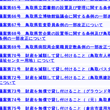
議案第65号 鳥取県立図書館の設置及び管理に関する条
議案第66号 鳥取県立博物館協議会に関する条例の一部
議案第67号 鳥取県監査委員条例の一部改正について
議案第68号 鳥取県営企業の設置等に関する条例及び鳥
条例の一部改正について
議案第69号 鳥取県病院局企業職員定数条例の一部改正
議案第70号 財産を減額して貸し付けること（鳥取市人
福祉センター用地）について
議案第71号 財産を減額して貸し付けること（鳥取バス
議案第72号 財産を減額して貸し付けること（鳥取県建
について
議案第73号 財産を無償で貸し付けること（グラウンド
議案第74号 財産を無償で貸し付けること（（元）鳥取
議案第75号 財産を無償で貸し付けること（倉吉市道用