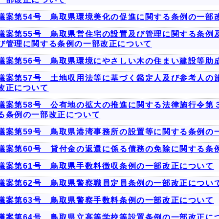
議案第54号 鳥取県環境美化の促進に関する条例の一部
議案第55号 鳥取県営住宅の設置及び管理に関する条例
び管理に関する条例の一部改正について
議案第56号 鳥取県環境にやさしい木の住まい建設等助
議案第57号 土地収用法等に基づく鑑定人及び参考人の
改正について
議案第58号 公有地の拡大の推進に関する法律施行令第
る条例の一部改正について
議案第59号 鳥取県港湾事務所の設置等に関する条例の
議案第60号 貸付金の返還に係る債務の免除に関する条
議案第61号 鳥取県手数料徴収条例の一部改正について
議案第62号 鳥取県警察職員定員条例の一部改正につい
議案第63号 鳥取県警察手数料条例の一部改正について
議案第64号 鳥取県立高等学校等設置条例の一部改正に