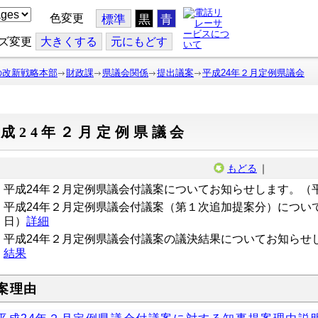
色変更
標準
黒
青
ズ変更
大
きくする
元
にもどす
の改新戦略本部
財政課
県議会関係
提出議案
平成24年２月定例県議会
成24年２月定例県議会
もどる
｜
平成24年２月定例県議会付議案についてお知らせします。（平
平成24年２月定例県議会付議案（第１次追加提案分）について
日）
詳細
平成24年２月定例県議会付議案の議決結果についてお知らせし
結果
案理由