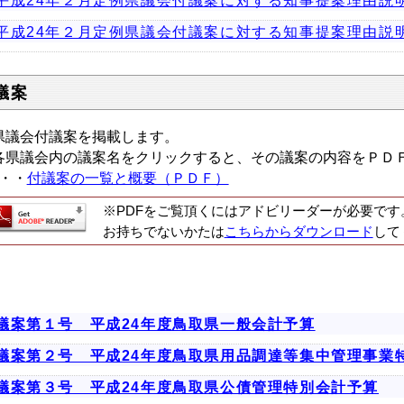
平成24年２月定例県議会付議案に対する知事提案理由説
平成24年２月定例県議会付議案に対する知事提案理由説
議案
議会付議案を掲載します。
県議会内の議案名をクリックすると、その議案の内容をＰＤ
・・
付議案の一覧と概要（ＰＤＦ）
※PDFをご覧頂くにはアドビリーダーが必要です
お持ちでないかたは
こちらからダウンロード
して
議案第１号 平成24年度鳥取県一般会計予算
議案第２号 平成24年度鳥取県用品調達等集中管理事業
議案第３号 平成24年度鳥取県公債管理特別会計予算