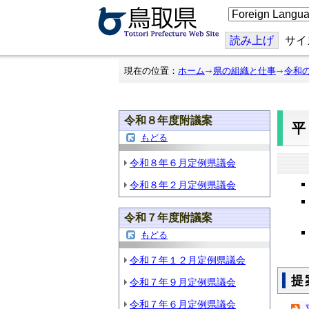
こ
の
ペ
ー
読み上げ
サイ
ジ
を
翻
現在の位置：
ホーム
県の組織と仕事
令和
訳
す
る
令和８年度附議案
平
もどる
令和８年６月定例県議会
令和８年２月定例県議会
令和７年度附議案
もどる
令和７年１２月定例県議会
提
令和７年９月定例県議会
令和７年６月定例県議会