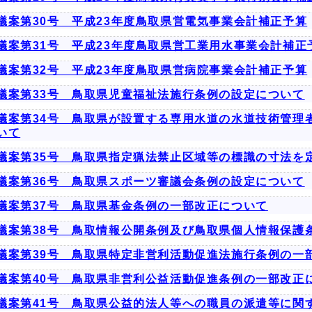
議案第30号 平成23年度鳥取県営電気事業会計補正予算
議案第31号 平成23年度鳥取県営工業用水事業会計補正
議案第32号 平成23年度鳥取県営病院事業会計補正予算
議案第33号 鳥取県児童福祉法施行条例の設定について
議案第34号 鳥取県が設置する専用水道の水道技術管理
いて
議案第35号 鳥取県指定猟法禁止区域等の標識の寸法を
議案第36号 鳥取県スポーツ審議会条例の設定について
議案第37号 鳥取県基金条例の一部改正について
議案第38号 鳥取情報公開条例及び鳥取県個人情報保護
議案第39号 鳥取県特定非営利活動促進法施行条例の一
議案第40号 鳥取県非営利公益活動促進条例の一部改正
議案第41号 鳥取県公益的法人等への職員の派遣等に関