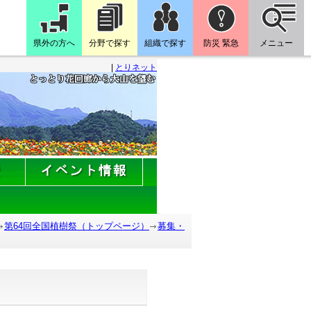
県外の方へ
分野で探す
組織で探す
防災 緊急
メニュー
|
とりネット
第64回全国植樹祭（トップページ）
募集・