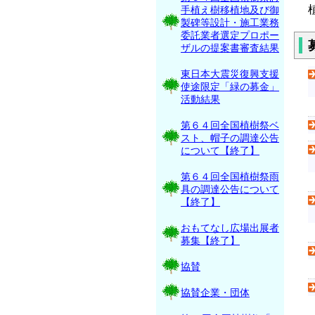
手植え樹移植地及び御
製碑等設計・施工業務
委託業者選定プロポー
ザルの提案書審査結果
東日本大震災復興支援
使途限定「緑の募金」
活動結果
第６４回全国植樹祭ベ
スト、帽子の調達公告
について【終了】
第６４回全国植樹祭雨
具の調達公告について
【終了】
おもてなし広場出展者
募集【終了】
協賛
協賛企業・団体