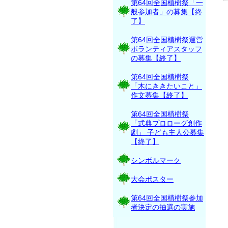
第64回全国植樹祭「一
般参加者」の募集【終
了】
第64回全国植樹祭運営
ボランティアスタッフ
の募集【終了】
第64回全国植樹祭
「木にききたいこと」
作文募集【終了】
第64回全国植樹祭
「式典プロローグ創作
劇」 子ども主人公募集
【終了】
シンボルマーク
大会ポスター
第64回全国植樹祭参加
者決定の抽選の実施