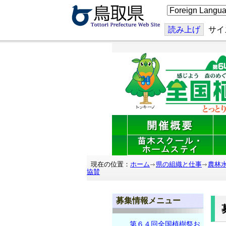
こ
の
ペ
ー
読み上げ
サイ
ジ
を
翻
訳
す
る
現在の位置：
ホーム
県の組織と仕事
農林
協賛
募集情報メニュー
第６４回全国植樹祭お