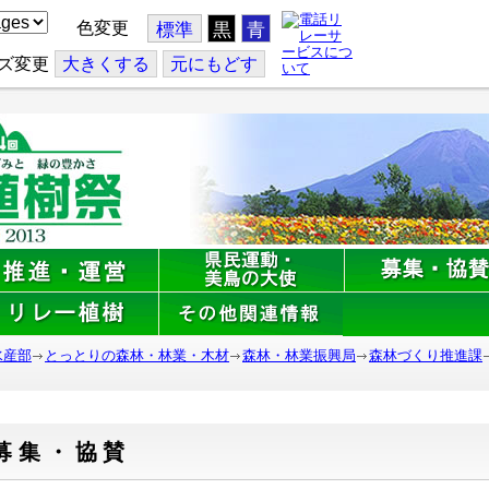
色変更
標準
黒
青
ズ変更
大
きくする
元
にもどす
水産部
とっとりの森林・林業・木材
森林・林業振興局
森林づくり推進課
募集・協賛