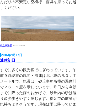
んだりの不安定な空模様、雨具を持ってお越
しください。
砂丘事務所
2016/09/18
2016年9月17日
連休初日
すでに多くの観光客でにぎわっています。午
前９時現在の風向・風速は北北東の風０．７
メートルで、気温は、砂丘事務所横の温度計
で２６．１度を示しています。昨日から今朝
までに降った雨のおかげで、砂丘内の砂は湿
り多少歩きやすく感じます。裸足での散策が
気持ちよさそうです。現在は雨は降っていま