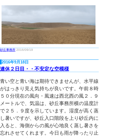
砂丘事務所
2016/09/19
2016年9月18日
連休２日目・・不安定な空模様
青い空と青い海は期待できませんが、水平線
がはっきり見え気持ちが良いです。午前８時
５０分現在の風向・風速は西北西の風２．９
メートルで、気温は、砂丘事務所横の温度計
で２５．９度を示しています。湿度が高く蒸
し暑いですが、砂丘入口階段を上り砂丘内に
入ると、海側からの風が心地良く蒸し暑さを
忘れさせてくれます。今日も雨が降ったり止