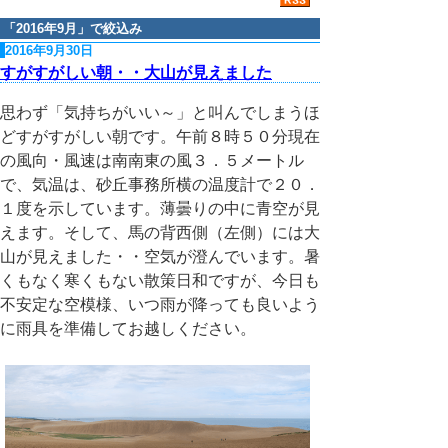
「
2016年9月
」で絞込み
2016年9月30日
すがすがしい朝・・大山が見えました
思わず「気持ちがいい～」と叫んでしまうほ
どすがすがしい朝です。午前８時５０分現在
の風向・風速は南南東の風３．５メートル
で、気温は、砂丘事務所横の温度計で２０．
１度を示しています。薄曇りの中に青空が見
えます。そして、馬の背西側（左側）には大
山が見えました・・空気が澄んでいます。暑
くもなく寒くもない散策日和ですが、今日も
不安定な空模様、いつ雨が降っても良いよう
に雨具を準備してお越しください。