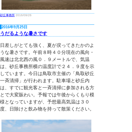
砂丘事務所
2016/09/26
2016年9月25日
うだるような暑さです
日差しがとても強く、夏が戻ってきたかのよ
うな暑さです。午前８時４０分現在の風向・
風速は北北西の風０．９メートルで、気温
は、砂丘事務所横の温度計で２４．９度を示
しています。今日は鳥取市主催の「鳥取砂丘
一斉清掃」が行われます。駐車場と砂丘内
は、すでに観光客と一斉清掃に参加される方
とで大変賑わい。予報では午後からくもり模
様となっていますが、予想最高気温は３０
度、日除けと飲み物を持って散策ください。