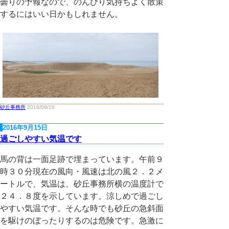
曇りの予報なので、のんびり気持ちよく散策
するにはいい日かもしれません。
砂丘事務所
2016/09/16
2016年9月15日
過ごしやすい気温です
馬の背は一面足跡で埋まっています。午前９
時３０分現在の風向・風速は北の風２．２メ
ートルで、気温は、砂丘事務所横の温度計で
２４．８度を示しています。涼しめで過ごし
やすい気温です。そんな時でも砂丘の急斜面
を駆けのぼったりするのは危険です。急激に