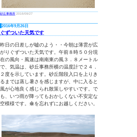
砂丘事務所
2016/09/27
2016年9月26日
ぐずついた天気です
昨日の日差しが嘘のよう・・今朝は薄雲が広
がりぐずついた天気です。午前８時５０分現
在の風向・風速は南南東の風３．８メートル
で、気温は、砂丘事務所横の温度計で２４．
２度を示しています。砂丘階段入口を上りき
るまでは蒸し暑さを感じますが、中に入ると
風が心地良く感じられ散策しやすいです。で
も、いつ雨が降ってもおかしくない不安定な
空模様です。傘を忘れずにお越しください。