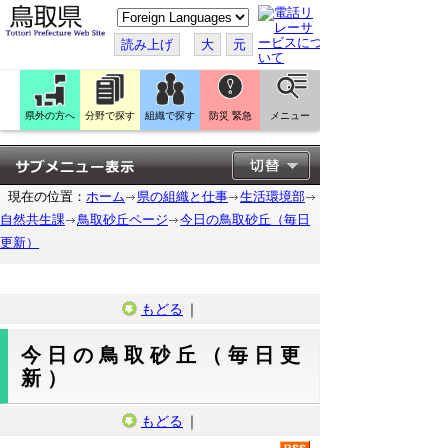
こ
の
ペ
読み上げ
大
元
ー
ジ
を
翻
訳
県外の方へ
分野で探す
組織で探す
防災 緊急
メニュー
す
る
現在の位置：
ホーム
県の組織と仕事
生活環境部
自然共生課
鳥取砂丘ページ
今日の鳥取砂丘（毎日
更新）
もどる
｜
今日の鳥取砂丘（毎日更
新）
もどる
｜