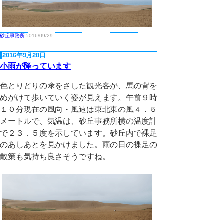
砂丘事務所
2016/09/29
2016年9月28日
小雨が降っています
色とりどりの傘をさした観光客が、馬の背を
めがけて歩いていく姿が見えます。午前９時
１０分現在の風向・風速は東北東の風４．５
メートルで、気温は、砂丘事務所横の温度計
で２３．５度を示しています。砂丘内で裸足
のあしあとを見かけました。雨の日の裸足の
散策も気持ち良さそうですね。