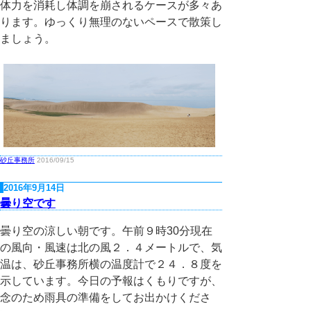
体力を消耗し体調を崩されるケースが多々あ
ります。ゆっくり無理のないペースで散策し
ましょう。
砂丘事務所
2016/09/15
2016年9月14日
曇り空です
曇り空の涼しい朝です。午前９時30分現在
の風向・風速は北の風２．４メートルで、気
温は、砂丘事務所横の温度計で２４．８度を
示しています。今日の予報はくもりですが、
念のため雨具の準備をしてお出かけくださ