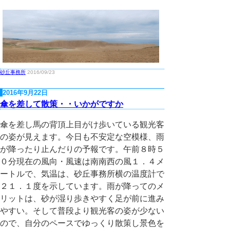
砂丘事務所
2016/09/23
2016年9月22日
傘を差して散策・・いかがですか
傘を差し馬の背頂上目がけ歩いている観光客
の姿が見えます。今日も不安定な空模様、雨
が降ったり止んだりの予報です。午前８時５
０分現在の風向・風速は南南西の風１．４メ
ートルで、気温は、砂丘事務所横の温度計で
２１．１度を示しています。雨が降ってのメ
リットは、砂が湿り歩きやすく足が前に進み
やすい。そして普段より観光客の姿が少ない
ので、自分のペースでゆっくり散策し景色を