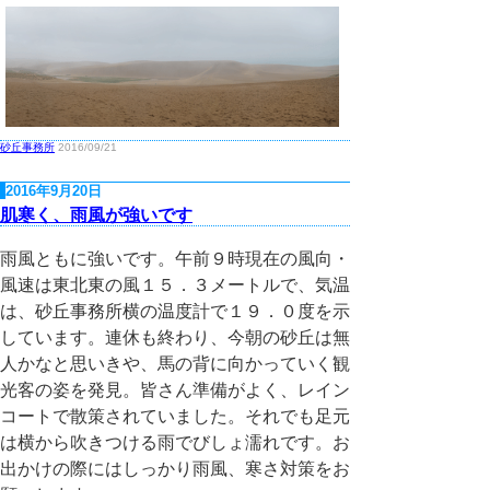
砂丘事務所
2016/09/21
2016年9月20日
肌寒く、雨風が強いです
雨風ともに強いです。午前９時現在の風向・
風速は東北東の風１５．３メートルで、気温
は、砂丘事務所横の温度計で１９．０度を示
しています。連休も終わり、今朝の砂丘は無
人かなと思いきや、馬の背に向かっていく観
光客の姿を発見。皆さん準備がよく、レイン
コートで散策されていました。それでも足元
は横から吹きつける雨でびしょ濡れです。お
出かけの際にはしっかり雨風、寒さ対策をお