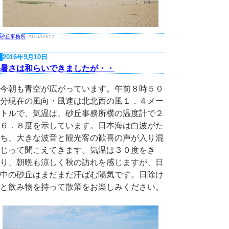
砂丘事務所
2016/09/11
2016年9月10日
暑さは和らいできましたが・・
今朝も青空が広がっています。午前８時５０
分現在の風向・風速は北北西の風１．４メー
トルで、気温は、砂丘事務所横の温度計で２
６．８度を示しています。日本海は白波がた
ち、大きな波音と観光客の歓喜の声が入り混
じって聞こえてきます。気温は３０度をき
り、朝晩も涼しく秋の訪れを感じますが、日
中の砂丘はまだまだ汗ばむ陽気です。日除け
と飲み物を持って散策をお楽しみください。