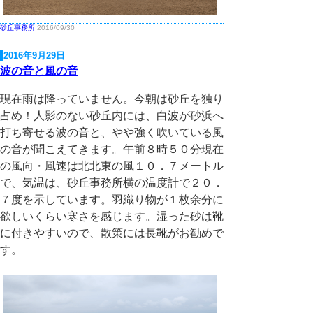
砂丘事務所
2016/09/30
2016年9月29日
波の音と風の音
現在雨は降っていません。今朝は砂丘を独り
占め！人影のない砂丘内には、白波が砂浜へ
打ち寄せる波の音と、やや強く吹いている風
の音が聞こえてきます。午前８時５０分現在
の風向・風速は北北東の風１０．７メートル
で、気温は、砂丘事務所横の温度計で２０．
７度を示しています。羽織り物が１枚余分に
欲しいくらい寒さを感じます。湿った砂は靴
に付きやすいので、散策には長靴がお勧めで
す。