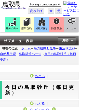
こ
の
ペ
読み上げ
大
元
ー
ジ
を
翻
訳
県外の方へ
分野で探す
組織で探す
防災 緊急
メニュー
す
る
現在の位置：
ホーム
県の組織と仕事
生活環境部
自然共生課
鳥取砂丘ページ
今日の鳥取砂丘（毎日
更新）
もどる
｜
今日の鳥取砂丘（毎日更
新）
もどる
｜
ブログトップへ