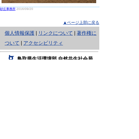
砂丘事務所
2016/09/20
▲ページ上部に戻る
と
個人情報保護
|
リンクについて
|
著作権に
り
ついて
|
アクセシビリティ
ネ
鳥取県生活環境部 自然共生社会局
ッ
自然共生課
住所 〒680-8570
ト
鳥取県鳥取市東町1丁目220
へ
電話
0857-26-7199
ファクシミリ 0857-26-7561
の
E-mail
shizen-kyousei@pref.tottori.lg.jp
「メールでの問い合わせについてお願い」
ドメイン指定受信・拒否などの設定をされてい
る場合は、「@pref.tottori.lg.jp」からの電子メールを
受信可能な設定としてください。
鳥取砂丘レンジャー詰所