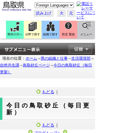
こ
の
ペ
読み上げ
大
元
ー
ジ
を
翻
訳
県外の方へ
分野で探す
組織で探す
防災 緊急
メニュー
す
る
現在の位置：
ホーム
県の組織と仕事
生活環境部
自然共生課
鳥取砂丘ページ
今日の鳥取砂丘（毎日
更新）
もどる
｜
今日の鳥取砂丘（毎日更
新）
もどる
｜
ブログトップへ