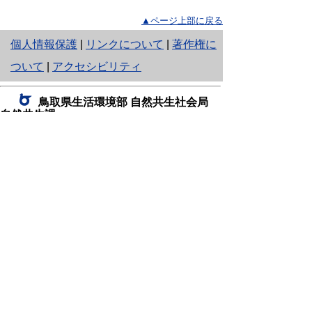
▲ページ上部に戻る
と
個人情報保護
|
リンクについて
|
著作権に
り
ついて
|
アクセシビリティ
ネ
鳥取県生活環境部 自然共生社会局
ッ
自然共生課
住所 〒680-8570
ト
鳥取県鳥取市東町1丁目220
へ
電話
0857-26-7199
ファクシミリ 0857-26-7561
の
E-mail
shizen-kyousei@pref.tottori.lg.jp
「メールでの問い合わせについてお願い」
ドメイン指定受信・拒否などの設定をされてい
る場合は、「@pref.tottori.lg.jp」からの電子メールを
受信可能な設定としてください。
鳥取砂丘レンジャー詰所
住所 〒689-0105
鳥取市福部町湯山2164-661