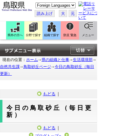
こ
の
ペ
読み上げ
大
元
ー
ジ
を
翻
訳
県外の方へ
分野で探す
組織で探す
防災 緊急
メニュー
す
る
現在の位置：
ホーム
県の組織と仕事
生活環境部
自然共生課
鳥取砂丘ページ
今日の鳥取砂丘（毎日
更新）
もどる
｜
今日の鳥取砂丘（毎日更
新）
もどる
｜
ブログトップへ