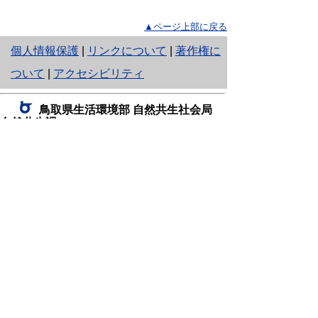
▲ページ上部に戻る
と
個人情報保護
|
リンクについて
|
著作権に
り
ついて
|
アクセシビリティ
ネ
鳥取県生活環境部 自然共生社会局
ッ
自然共生課
住所 〒680-8570
ト
鳥取県鳥取市東町1丁目220
へ
電話
0857-26-7199
ファクシミリ 0857-26-7561
の
E-mail
shizen-kyousei@pref.tottori.lg.jp
「メールでの問い合わせについてお願い」
ドメイン指定受信・拒否などの設定をされてい
る場合は、「@pref.tottori.lg.jp」からの電子メールを
受信可能な設定としてください。
鳥取砂丘レンジャー詰所
住所 〒689-0105
鳥取市福部町湯山2164-661