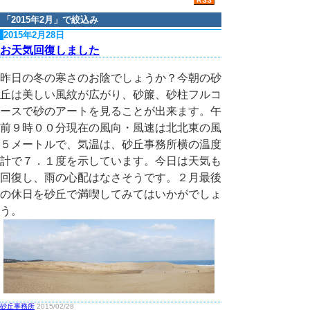
「
2015年2月
」で絞込み
2015年2月28日
お天気回復しました
昨日の冬の寒さのお陰でしょうか？今朝の砂
丘は美しい風紋が広がり、砂簾、砂柱フルコ
ースで砂のアートを見ることが出来ます。午
前９時００分現在の風向・風速は北北東の風
５メートルで、気温は、砂丘事務所横の温度
計で７．１度を示しています。今日は天気も
回復し、雨の心配はなさそうです。２月最後
の休日を砂丘で満喫してみてはいかがでしょ
う。
砂丘事務所
2015/02/28