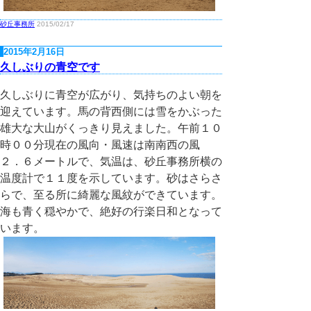
砂丘事務所
2015/02/17
2015年2月16日
久しぶりの青空です
久しぶりに青空が広がり、気持ちのよい朝を
迎えています。馬の背西側には雪をかぶった
雄大な大山がくっきり見えました。午前１０
時００分現在の風向・風速は南南西の風
２．６メートルで、気温は、砂丘事務所横の
温度計で１１度を示しています。砂はさらさ
らで、至る所に綺麗な風紋ができています。
海も青く穏やかで、絶好の行楽日和となって
います。