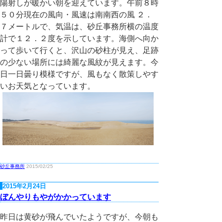
陽射しが暖かい朝を迎えています。午前８時
５０分現在の風向・風速は南南西の風 ２．
７メートルで、気温は、砂丘事務所横の温度
計で１２．２度を示しています。海側へ向か
って歩いて行くと、沢山の砂柱が見え、足跡
の少ない場所には綺麗な風紋が見えます。今
日一日曇り模様ですが、風もなく散策しやす
いお天気となっています。
砂丘事務所
2015/02/25
2015年2月24日
ぼんやりもやがかかっています
昨日は黄砂が飛んでいたようですが、今朝も