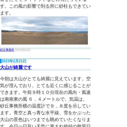
す。この風の影響で到る所に砂柱もできてい
ます。
砂丘事務所
2015/02/22
2015年2月21日
大山が綺麗です
今朝は大山がとても綺麗に見えています。空
気が澄んでおり、とても近くに感じることが
できます。午前９時１０分現在の風向・風速
は南南東の風 ６．４メートルで、気温は、
砂丘事務所横の温度計で９．８度を示してい
ます。青空と真っ青な水平線、雪をかぶった
大山の景色はいつまでも眺めていたくなりま
す。今日一日良い天気に恵まれ絶好の散策日