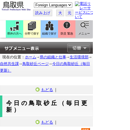
こ
の
ペ
読み上げ
大
元
ー
ジ
を
翻
訳
県外の方へ
分野で探す
組織で探す
防災 緊急
メニュー
す
る
現在の位置：
ホーム
県の組織と仕事
生活環境部
自然共生課
鳥取砂丘ページ
今日の鳥取砂丘（毎日
更新）
もどる
｜
今日の鳥取砂丘（毎日更
新）
もどる
｜