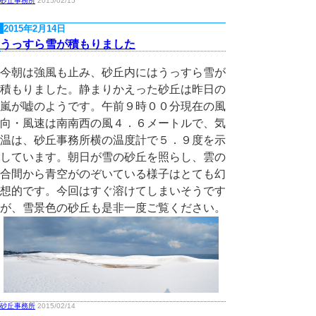
砂丘事務所
2015/02/15
2015年2月14日
うっすら雪が積もりました
今朝は強風も止み、砂丘内にはうっすら雪が
積もりました。静まりかえった砂丘は昨日の
嵐が嘘のようです。午前９時００分現在の風
向・風速は南南西の風４．６メートルで、気
温は、砂丘事務所横の温度計で５．９度を示
しています。朝日が雪の砂丘を照らし、雲の
合間から青空がのぞいている様子はとても幻
想的です。今回はすぐ溶けてしまいそうです
が、雪景色の砂丘も是非一度ご覧ください。
砂丘事務所
2015/02/14