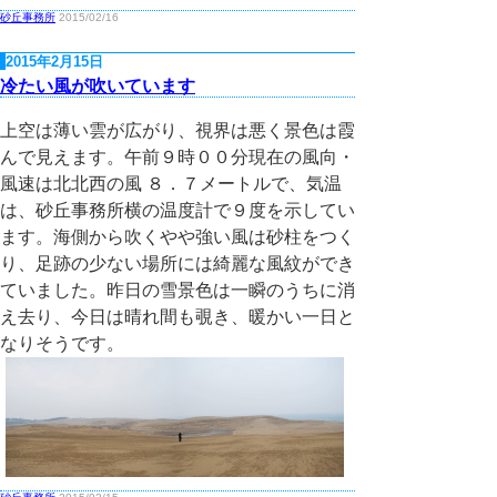
砂丘事務所
2015/02/16
2015年2月15日
冷たい風が吹いています
上空は薄い雲が広がり、視界は悪く景色は霞
んで見えます。午前９時００分現在の風向・
風速は北北西の風 ８．７メートルで、気温
は、砂丘事務所横の温度計で９度を示してい
ます。海側から吹くやや強い風は砂柱をつく
り、足跡の少ない場所には綺麗な風紋ができ
ていました。昨日の雪景色は一瞬のうちに消
え去り、今日は晴れ間も覗き、暖かい一日と
なりそうです。