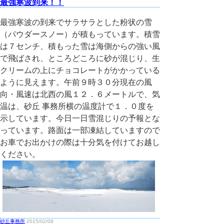
最強寒波到来！！
最強寒波の到来でサラサラとした粉状の雪
（パウダースノー）が積もっています。積雪
は７センチ、積もった雪は海側からの強い風
で飛ばされ、ところどころに砂が混じり、生
クリームの上にチョコレートがかかっている
ように見えます。午前９時３０分現在の風
向・風速は北西の風１２．６メートルで、気
温は、砂丘 事務所横の温度計で１．０度を
示しています。今日一日雪混じりの予報とな
っています。路面は一部凍結していますので
お車でお出かけの際は十分気を付けてお越し
ください。
砂丘事務所
2015/02/09