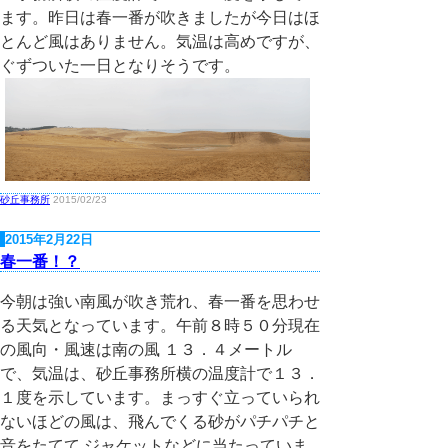
ます。昨日は春一番が吹きましたが今日はほ
とんど風はありません。気温は高めですが、
ぐずついた一日となりそうです。
砂丘事務所
2015/02/23
2015年2月22日
春一番！？
今朝は強い南風が吹き荒れ、春一番を思わせ
る天気となっています。午前８時５０分現在
の風向・風速は南の風 １３．４メートル
で、気温は、砂丘事務所横の温度計で１３．
１度を示しています。まっすぐ立っていられ
ないほどの風は、飛んでくる砂がパチパチと
音をたてて ジャケットなどに当たっていま