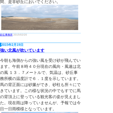
間、是非砂丘においでください。
砂丘事務所
2015/02/20
2015年2月19日
強い北風が吹いています
今朝も海側からの強い風を受け砂が飛んでい
ます。午前８時４０分現在の風向・風速は北
の風 １３．７メートルで、気温は、砂丘事
務所横の温度計で６．１度を示しています。
馬の背正面には砂簾ができ、砂柱も所々にで
きています。この様な状況の中でもすでに馬
の背頂上に登っている観光客の姿が見えまし
た。現在雨は降っていませんが、予報では今
日一日雨模様となっています。