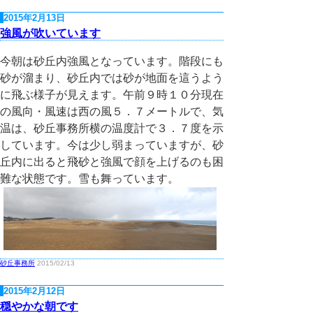
2015年2月13日
強風が吹いています
今朝は砂丘内強風となっています。階段にも
砂が溜まり、砂丘内では砂が地面を這うよう
に飛ぶ様子が見えます。午前９時１０分現在
の風向・風速は西の風５．７メートルで、気
温は、砂丘事務所横の温度計で３．７度を示
しています。今は少し弱まっていますが、砂
丘内に出ると飛砂と強風で顔を上げるのも困
難な状態です。雪も舞っています。
砂丘事務所
2015/02/13
2015年2月12日
穏やかな朝です