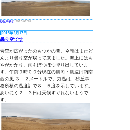
砂丘事務所
2015/02/18
2015年2月17日
曇り空です
青空が広がったのもつかの間、今朝はまたど
んより曇り空が戻って来ました。海上にはも
やがかかり、雨もぽつぽつ降り出していま
す。午前９時００分現在の風向・風速は南南
西の風 ３．２メートルで、気温は、砂丘事
務所横の温度計で８．５度を示しています。
あいにく２．３日は天候すぐれないようで
す。