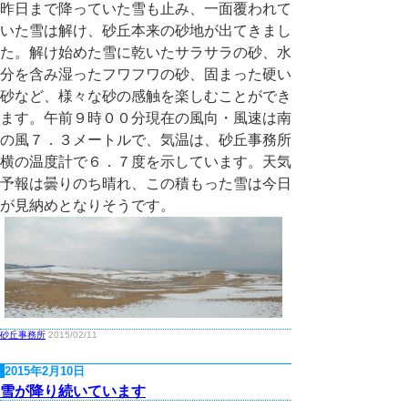
昨日まで降っていた雪も止み、一面覆われて
いた雪は解け、砂丘本来の砂地が出てきまし
た。解け始めた雪に乾いたサラサラの砂、水
分を含み湿ったフワフワの砂、固まった硬い
砂など、様々な砂の感触を楽しむことができ
ます。午前９時００分現在の風向・風速は南
の風７．３メートルで、気温は、砂丘事務所
横の温度計で６．７度を示しています。天気
予報は曇りのち晴れ、この積もった雪は今日
が見納めとなりそうです。
砂丘事務所
2015/02/11
2015年2月10日
雪が降り続いています