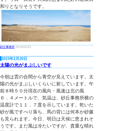
和りとなりそうです。
砂丘事務所
2015/02/21
2015年2月20日
太陽の光がまぶしいです
今朝は雲の合間から青空が見えています。太
陽の光がまぶしいくらいに射しています。午
前８時５０分現在の風向・風速は北の風
６．４メートルで、気温は、砂丘事務所横の
温度計で１１．７度を示しています。乾いた
砂が風ですべり落ち、馬の背には何本か砂簾
も見られます。今日、明日は天候に恵まれそ
うです。まだ風は冷たいですが、貴重な晴れ