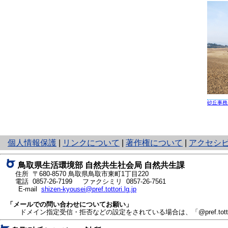
砂丘事務
と
個人情報保護
|
リンクについて
|
著作権について
|
アクセシ
り
ネ
鳥取県生活環境部 自然共生社会局 自然共生課
ッ
住所 〒680-8570
鳥取県鳥取市東町1丁目220
ト
電話
0857-26-7199
ファクシミリ 0857-26-7561
E-mail
shizen-kyousei@pref.tottori.lg.jp
へ
の
「メールでの問い合わせについてお願い」
ドメイン指定受信・拒否などの設定をされている場合は、「@pref.tottor