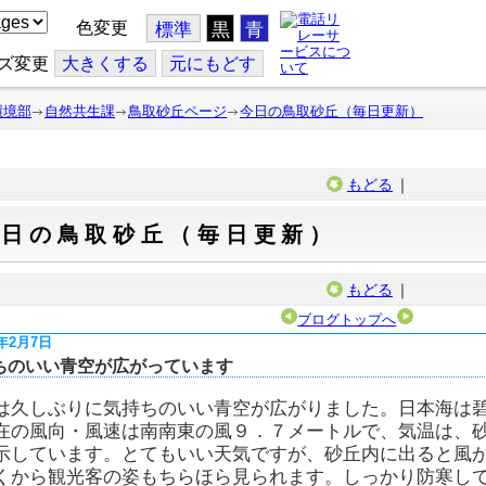
色変更
標準
黒
青
ズ変更
大
きくする
元
にもどす
環境部
自然共生課
鳥取砂丘ページ
今日の鳥取砂丘（毎日更新）
もどる
｜
今日の鳥取砂丘（毎日更新）
もどる
｜
ブログトップへ
5年2月7日
ちのいい青空が広がっています
は久しぶりに気持ちのいい青空が広がりました。日本海は
在の風向・風速は南南東の風９．７メートルで、気温は、
示しています。とてもいい天気ですが、砂丘内に出ると風
くから観光客の姿もちらほら見られます。しっかり防寒し