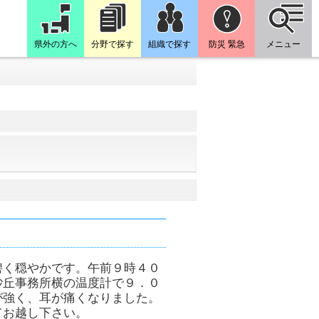
県外の方へ
分野で探す
組織で探す
防災 緊急
メニュー
碧く穏やかです。午前９時４０
砂丘事務所横の温度計で９．０
が強く、耳が痛くなりました。
てお越し下さい。