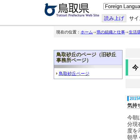
こ
の
ペ
ー
読み上げ
サイ
ジ
を
翻
現在の位置：
ホーム
県の組織と仕事
生活
訳
す
る
鳥取砂丘のページ（旧砂丘
事務所ページ）
鳥取砂丘ページ
201
気持
今朝
分現
度を
朝早