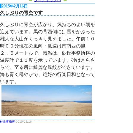
2015年2月16日
久しぶりの青空です
久しぶりに青空が広がり、気持ちのよい朝を
迎えています。馬の背西側には雪をかぶった
雄大な大山がくっきり見えました。午前１０
時００分現在の風向・風速は南南西の風
２．６メートルで、気温は、砂丘事務所横の
温度計で１１度を示しています。砂はさらさ
らで、至る所に綺麗な風紋ができています。
海も青く穏やかで、絶好の行楽日和となって
います。
砂丘事務所
2015/02/16