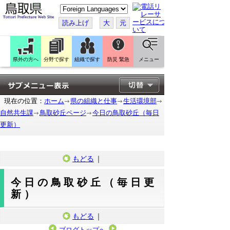
こ
の
ペ
読み上げ
大
元
ー
ジ
を
翻
訳
県外の方へ
分野で探す
組織で探す
防災 緊急
メニュー
す
る
現在の位置：
ホーム
県の組織と仕事
生活環境部
自然共生課
鳥取砂丘ページ
今日の鳥取砂丘（毎日
更新）
もどる
｜
今日の鳥取砂丘（毎日更
新）
もどる
｜
ブログトップへ