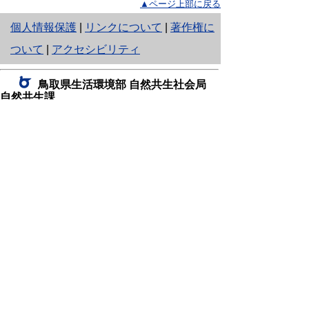
▲ページ上部に戻る
と
個人情報保護
|
リンクについて
|
著作権に
り
ついて
|
アクセシビリティ
ネ
鳥取県生活環境部 自然共生社会局
ッ
自然共生課
住所 〒680-8570
ト
鳥取県鳥取市東町1丁目220
へ
電話
0857-26-7199
ファクシミリ 0857-26-7561
の
E-mail
shizen-kyousei@pref.tottori.lg.jp
「メールでの問い合わせについてお願い」
ドメイン指定受信・拒否などの設定をされてい
る場合は、「@pref.tottori.lg.jp」からの電子メールを
受信可能な設定としてください。
鳥取砂丘レンジャー詰所
住所 〒689-0105
鳥取市福部町湯山2164-661
（一般財団法人自然公園財団鳥取支部
内）