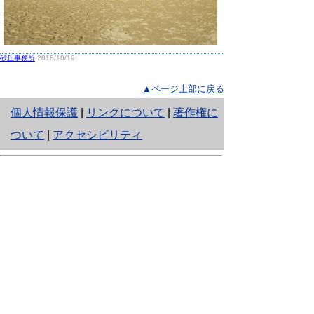
砂丘事務所
2018/10/19
▲ページ上部に戻る
と
個人情報保護
|
リンクについて
|
著作権に
り
ついて
|
アクセシビリティ
ネ
鳥取県生活環境部 自然共生社会局
ッ
自然共生課
住所 〒680-8570
ト
鳥取県鳥取市東町1丁目220
へ
電話
0857-26-7199
ファクシミリ 0857-26-7561
の
E-mail
shizen-kyousei@pref.tottori.lg.jp
「メールでの問い合わせについてお願い」
ドメイン指定受信・拒否などの設定をされてい
る場合は、「@pref.tottori.lg.jp」からの電子メールを
受信可能な設定としてください。