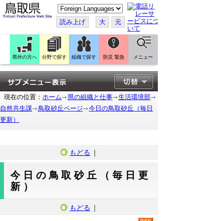
こ
の
ペ
読み上げ
大
元
ー
ジ
を
翻
訳
県外の方へ
分野で探す
組織で探す
防災 緊急
メニュー
す
る
現在の位置：
ホーム
県の組織と仕事
生活環境部
自然共生課
鳥取砂丘ページ
今日の鳥取砂丘（毎日
更新）
もどる
｜
今日の鳥取砂丘（毎日更
新）
もどる
｜