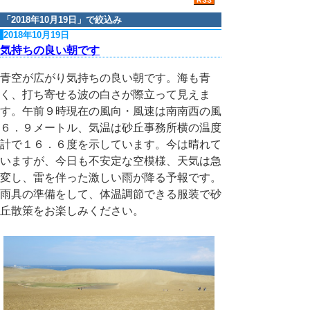
「
2018年10月19日
」で絞込み
2018年10月19日
気持ちの良い朝です
青空が広がり気持ちの良い朝です。海も青
く、打ち寄せる波の白さが際立って見えま
す。午前９時現在の風向・風速は南南西の風
６．９メートル、気温は砂丘事務所横の温度
計で１６．６度を示しています。今は晴れて
いますが、今日も不安定な空模様、天気は急
変し、雷を伴った激しい雨が降る予報です。
雨具の準備をして、体温調節できる服装で砂
丘散策をお楽しみください。