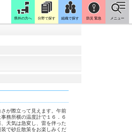
県外の方へ
分野で探す
組織で探す
防災 緊急
メニュー
白さが際立って見えます。午前
丘事務所横の温度計で１６．６
様、天気は急変し、雷を伴った
服装で砂丘散策をお楽しみくだ