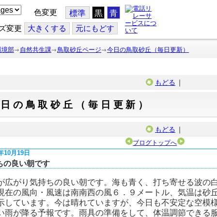
色変更
標準
黒
青
ズ変更
大
きくする
元
にもどす
環境部
自然共生課
鳥取砂丘ページ
今日の鳥取砂丘（毎日更新）
もどる
｜
今日の鳥取砂丘（毎日更新）
もどる
｜
ブログトップへ
8年10月19日
ちの良い朝です
が広がり気持ちの良い朝です。海も青く、打ち寄せる波の
現在の風向・風速は南南西の風６．９メートル、気温は砂
示しています。今は晴れていますが、今日も不安定な空模
い雨が降る予報です。雨具の準備をして、体温調節できる