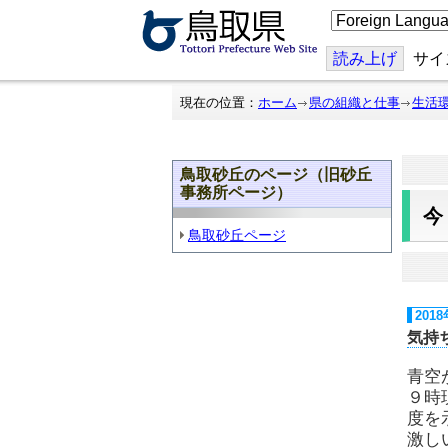
こ
の
ペ
ー
読み上げ
サイ
ジ
を
翻
現在の位置：
ホーム
県の組織と仕事
生活
訳
す
る
鳥取砂丘のページ（旧砂丘
事務所ページ）
鳥取砂丘ページ
201
気持
青空
９時
度を
激し