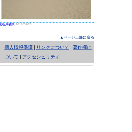
砂丘事務所
2018/08/23
▲ページ上部に戻る
と
個人情報保護
|
リンクについて
|
著作権に
り
ついて
|
アクセシビリティ
ネ
鳥取県生活環境部 自然共生社会局
ッ
自然共生課
住所 〒680-8570
ト
鳥取県鳥取市東町1丁目220
へ
電話
0857-26-7199
ファクシミリ 0857-26-7561
の
E-mail
shizen-kyousei@pref.tottori.lg.jp
「メールでの問い合わせについてお願い」
ドメイン指定受信・拒否などの設定をされてい
る場合は、「@pref.tottori.lg.jp」からの電子メールを
受信可能な設定としてください。