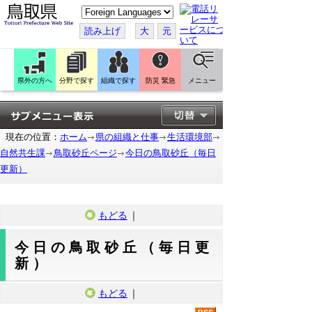
こ
の
ペ
読み上げ
大
元
ー
ジ
を
翻
訳
県外の方へ
分野で探す
組織で探す
防災 緊急
メニュー
す
る
現在の位置：
ホーム
県の組織と仕事
生活環境部
自然共生課
鳥取砂丘ページ
今日の鳥取砂丘（毎日
更新）
もどる
｜
今日の鳥取砂丘（毎日更
新）
もどる
｜