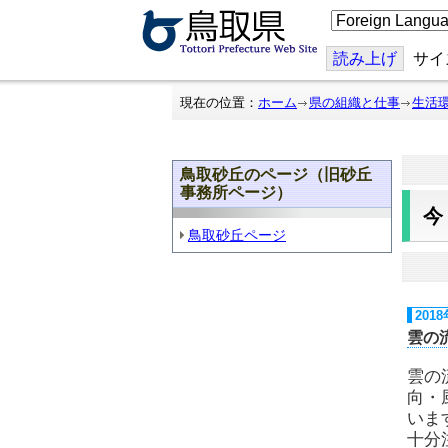
こ
の
ペ
ー
読み上げ
サイ
ジ
を
翻
現在の位置：
ホーム
県の組織と仕事
生活
訳
す
る
鳥取砂丘のページ（旧砂丘
事務所ページ）
鳥取砂丘ページ
201
雲の
雲の
向・
いま
十分