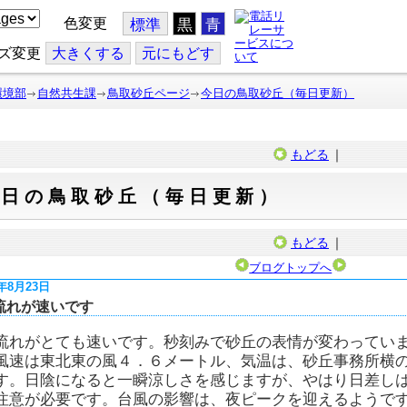
色変更
標準
黒
青
ズ変更
大
きくする
元
にもどす
環境部
自然共生課
鳥取砂丘ページ
今日の鳥取砂丘（毎日更新）
もどる
｜
今日の鳥取砂丘（毎日更新）
もどる
｜
ブログトップへ
8年8月23日
流れが速いです
流れがとても速いです。秒刻みで砂丘の表情が変わってい
風速は東北東の風４．６メートル、気温は、砂丘事務所横
す。日陰になると一瞬涼しさを感じますが、やはり日差し
注意が必要です。台風の影響は、夜ピークを迎えるようで