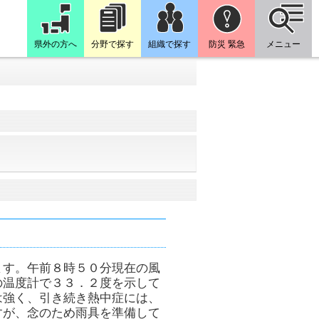
県外の方へ
分野で探す
組織で探す
防災 緊急
メニュー
ます。午前８時５０分現在の風
の温度計で３３．２度を示して
は強く、引き続き熱中症には、
すが、念のため雨具を準備して