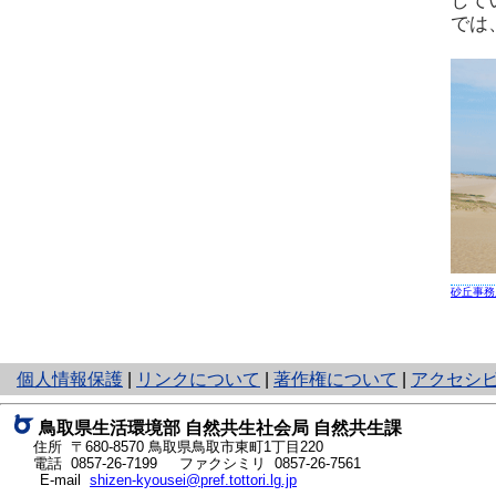
して
では
砂丘事務
と
個人情報保護
|
リンクについて
|
著作権について
|
アクセシ
り
ネ
鳥取県生活環境部 自然共生社会局 自然共生課
ッ
住所 〒680-8570
鳥取県鳥取市東町1丁目220
ト
電話
0857-26-7199
ファクシミリ 0857-26-7561
E-mail
shizen-kyousei@pref.tottori.lg.jp
へ