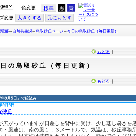
色変更
標準
黒
青
ズ変更
大
きくする
元
にもどす
環境部
自然共生課
鳥取砂丘ページ
今日の鳥取砂丘（毎日更新）
もどる
｜
今日の鳥取砂丘（毎日更新）
もどる
｜
17年9月5日
」で絞込み
7年9月5日
な砂丘
が広がっていますが日差しを背中に受け、少し蒸し暑さを
向・風速は、南の風１．３メートルで、気温は、砂丘事務