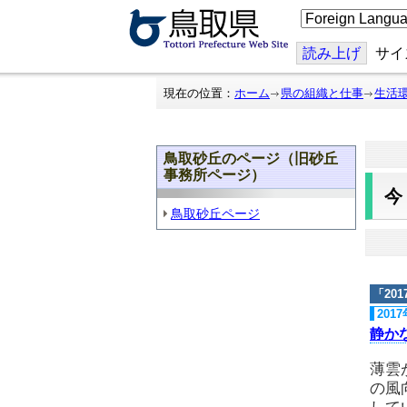
こ
の
ペ
ー
読み上げ
サイ
ジ
を
翻
現在の位置：
ホーム
県の組織と仕事
生活
訳
す
る
鳥取砂丘のページ（旧砂丘
事務所ページ）
鳥取砂丘ページ
「
20
201
静か
薄雲
の風