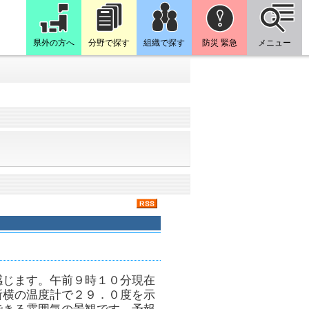
県外の方へ
分野で探す
組織で探す
防災 緊急
メニュー
感じます。午前９時１０分現在
所横の温度計で２９．０度を示