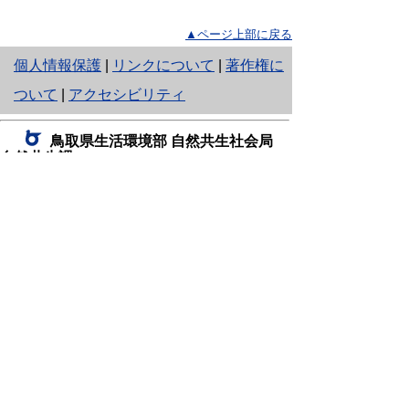
▲ページ上部に戻る
と
個人情報保護
|
リンクについて
|
著作権に
り
ついて
|
アクセシビリティ
ネ
鳥取県生活環境部 自然共生社会局
ッ
自然共生課
住所 〒680-8570
ト
鳥取県鳥取市東町1丁目220
へ
電話
0857-26-7199
ファクシミリ 0857-26-7561
の
E-mail
shizen-kyousei@pref.tottori.lg.jp
「メールでの問い合わせについてお願い」
ドメイン指定受信・拒否などの設定をされてい
る場合は、「@pref.tottori.lg.jp」からの電子メールを
受信可能な設定としてください。
鳥取砂丘レンジャー詰所
住所 〒689-0105
鳥取市福部町湯山2164-661