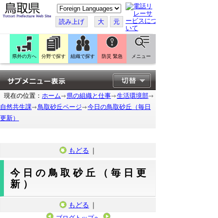
こ
の
ペ
読み上げ
大
元
ー
ジ
を
翻
訳
県外の方へ
分野で探す
組織で探す
防災 緊急
メニュー
す
る
現在の位置：
ホーム
県の組織と仕事
生活環境部
自然共生課
鳥取砂丘ページ
今日の鳥取砂丘（毎日
更新）
もどる
｜
今日の鳥取砂丘（毎日更
新）
もどる
｜
ブログトップへ