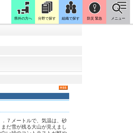
県外の方へ
分野で探す
組織で探す
防災 緊急
メニュー
６．７メートルで、気温は、砂
、まだ雪が残る大山が見えまし