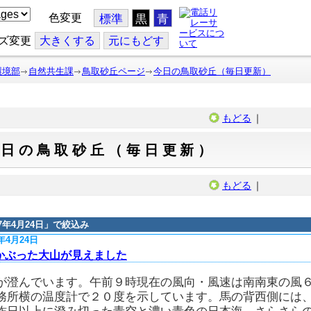
色変更
標準
黒
青
ズ変更
大
きくする
元
にもどす
環境部
自然共生課
鳥取砂丘ページ
今日の鳥取砂丘（毎日更新）
もどる
｜
今日の鳥取砂丘（毎日更新）
もどる
｜
17年4月24日
」で絞込み
7年4月24日
かぶった大山が見えました
が澄んでいます。午前９時現在の風向・風速は南南東の風
務所横の温度計で２０度を示しています。馬の背西側には