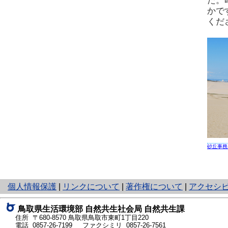
た。
かで
くだ
砂丘事務
と
個人情報保護
|
リンクについて
|
著作権について
|
アクセシ
り
ネ
鳥取県生活環境部 自然共生社会局 自然共生課
ッ
住所 〒680-8570
鳥取県鳥取市東町1丁目220
ト
電話
0857-26-7199
ファクシミリ 0857-26-7561