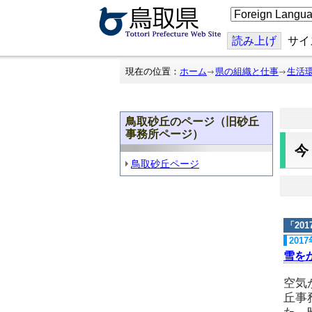
こ
の
ペ
ー
読み上げ
サイ
ジ
を
翻
現在の位置：
ホーム
県の組織と仕事
生活
訳
す
る
鳥取砂丘のページ（旧砂丘
事務所ページ）
鳥取砂丘ページ
「
20
201
雪を
空気
丘事