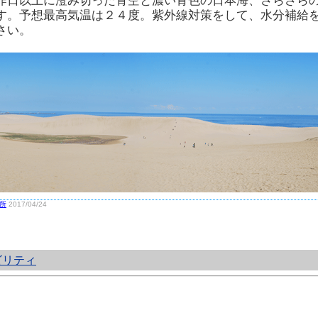
昨日以上に澄み切った青空と濃い青色の日本海、さらさら
す。予想最高気温は２４度。紫外線対策をして、水分補給
さい。
所
2017/04/24
ビリティ