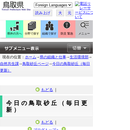
こ
の
ペ
読み上げ
大
元
ー
ジ
を
翻
訳
県外の方へ
分野で探す
組織で探す
防災 緊急
メニュー
す
る
現在の位置：
ホーム
県の組織と仕事
生活環境部
自然共生課
鳥取砂丘ページ
今日の鳥取砂丘（毎日
更新）
もどる
｜
今日の鳥取砂丘（毎日更
新）
もどる
｜
ブログトップへ