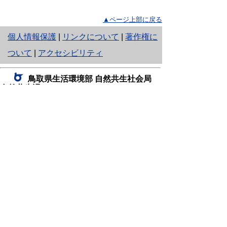
▲ページ上部に戻る
と
個人情報保護
|
リンクについて
|
著作権に
り
ついて
|
アクセシビリティ
ネ
鳥取県生活環境部 自然共生社会局
ッ
自然共生課
住所 〒680-8570
ト
鳥取県鳥取市東町1丁目220
へ
電話
0857-26-7199
ファクシミリ 0857-26-7561
の
E-mail
shizen-kyousei@pref.tottori.lg.jp
「メールでの問い合わせについてお願い」
ドメイン指定受信・拒否などの設定をされてい
る場合は、「@pref.tottori.lg.jp」からの電子メールを
受信可能な設定としてください。
鳥取砂丘レンジャー詰所
住所 〒689-0105
鳥取市福部町湯山2164-661