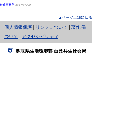
砂丘事務所
2017/04/09
▲ページ上部に戻る
と
個人情報保護
|
リンクについて
|
著作権に
り
ついて
|
アクセシビリティ
ネ
鳥取県生活環境部 自然共生社会局
ッ
自然共生課
住所 〒680-8570
ト
鳥取県鳥取市東町1丁目220
へ
電話
0857-26-7199
ファクシミリ 0857-26-7561
の
E-mail
shizen-kyousei@pref.tottori.lg.jp
「メールでの問い合わせについてお願い」
ドメイン指定受信・拒否などの設定をされてい
る場合は、「@pref.tottori.lg.jp」からの電子メールを
受信可能な設定としてください。
鳥取砂丘レンジャー詰所
住所 〒689-0105