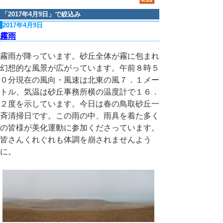
「
2017年4月9日
」で絞込み
2017年4月9日
霧雨
霧雨が降っています。砂丘全体が霧に包まれ
幻想的な風景が広がっています。午前８時５
０分現在の風向・風速は北東の風７．１メー
トル、気温は砂丘事務所横の温度計で１６．
２度を示しています。今日は春の鳥取砂丘一
斉清掃日です。この雨の中、雨具を着た多く
の皆様が美化運動に参加くださっています。
皆さんくれぐれも体調を崩されませんよう
に。