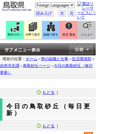
こ
の
ペ
読み上げ
大
元
ー
ジ
を
翻
訳
県外の方へ
分野で探す
組織で探す
防災 緊急
メニュー
す
る
現在の位置：
ホーム
県の組織と仕事
生活環境部
自然共生課
鳥取砂丘ページ
今日の鳥取砂丘（毎日
更新）
もどる
｜
今日の鳥取砂丘（毎日更
新）
もどる
｜