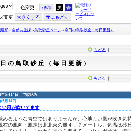
色変更
標準
黒
青
ズ変更
大
きくする
元
にもどす
環境部
自然共生課
鳥取砂丘ページ
今日の鳥取砂丘（毎日更新）
もどる
｜
今日の鳥取砂丘（毎日更新）
もどる
｜
16年5月14日
」で絞込み
6年5月14日
よい風が吹いてます
覚めるような青空ではありませんが、心地よい風が吹き気
現在の風向・風速は北北東の風４．７メートル、気温は砂