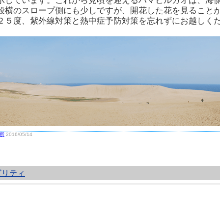
示しています。これから見頃を迎えるハマヒルガオは、海
段横のスロープ側にも少しですが、開花した花を見ること
２５度、紫外線対策と熱中症予防対策を忘れずにお越しく
所
2016/05/14
ビリティ