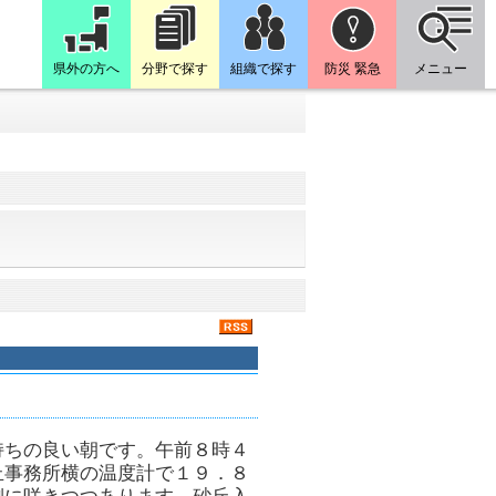
県外の方へ
分野で探す
組織で探す
防災 緊急
メニュー
持ちの良い朝です。午前８時４
丘事務所横の温度計で１９．８