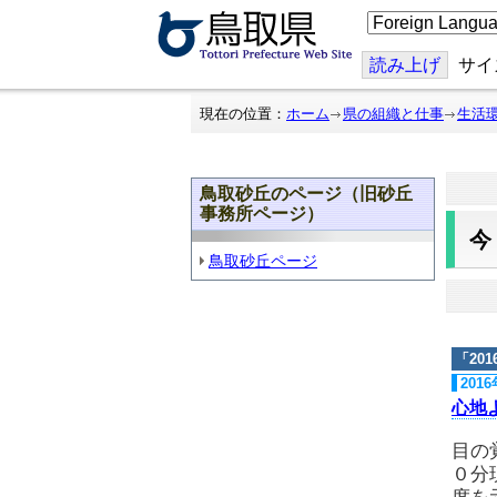
こ
の
ペ
ー
読み上げ
サイ
ジ
を
翻
現在の位置：
ホーム
県の組織と仕事
生活
訳
す
る
鳥取砂丘のページ（旧砂丘
事務所ページ）
鳥取砂丘ページ
「
20
201
心地
目の
０分