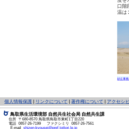
度を
口階
温は
砂丘事務
と
個人情報保護
|
リンクについて
|
著作権について
|
アクセシ
り
ネ
鳥取県生活環境部 自然共生社会局 自然共生課
ッ
住所 〒680-8570
鳥取県鳥取市東町1丁目220
ト
電話
0857-26-7199
ファクシミリ 0857-26-7561
E-mail
shizen-kyousei@pref.tottori.lg.jp
へ