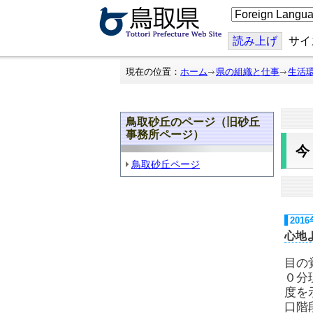
こ
の
ペ
ー
読み上げ
サイ
ジ
を
翻
現在の位置：
ホーム
県の組織と仕事
生活
訳
す
る
鳥取砂丘のページ（旧砂丘
事務所ページ）
鳥取砂丘ページ
201
心地
目の
０分
度を
口階