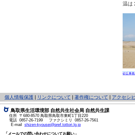
温は
砂丘事務
と
個人情報保護
|
リンクについて
|
著作権について
|
アクセシ
り
ネ
鳥取県生活環境部 自然共生社会局 自然共生課
ッ
住所 〒680-8570
鳥取県鳥取市東町1丁目220
ト
電話
0857-26-7199
ファクシミリ 0857-26-7561
E-mail
shizen-kyousei@pref.tottori.lg.jp
へ
の
「メールでの問い合わせについてお願い」