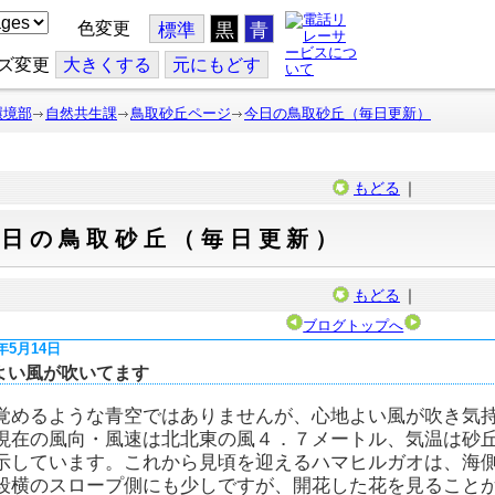
色変更
標準
黒
青
ズ変更
大
きくする
元
にもどす
環境部
自然共生課
鳥取砂丘ページ
今日の鳥取砂丘（毎日更新）
もどる
｜
今日の鳥取砂丘（毎日更新）
もどる
｜
ブログトップへ
6年5月14日
よい風が吹いてます
覚めるような青空ではありませんが、心地よい風が吹き気
現在の風向・風速は北北東の風４．７メートル、気温は砂
示しています。これから見頃を迎えるハマヒルガオは、海
段横のスロープ側にも少しですが、開花した花を見ること