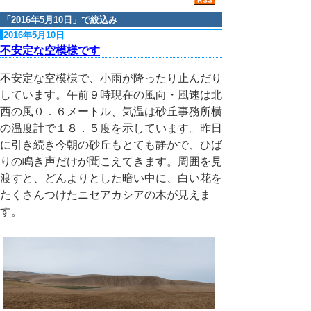
「
2016年5月10日
」で絞込み
2016年5月10日
不安定な空模様です
不安定な空模様で、小雨が降ったり止んだり
しています。午前９時現在の風向・風速は北
西の風０．６メートル、気温は砂丘事務所横
の温度計で１８．５度を示しています。昨日
に引き続き今朝の砂丘もとても静かで、ひば
りの鳴き声だけが聞こえてきます。周囲を見
渡すと、どんよりとした暗い中に、白い花を
たくさんつけたニセアカシアの木が見えま
す。