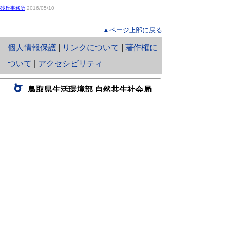
砂丘事務所
2016/05/10
▲ページ上部に戻る
と
個人情報保護
|
リンクについて
|
著作権に
り
ついて
|
アクセシビリティ
ネ
鳥取県生活環境部 自然共生社会局
ッ
自然共生課
住所 〒680-8570
ト
鳥取県鳥取市東町1丁目220
へ
電話
0857-26-7199
ファクシミリ 0857-26-7561
の
E-mail
shizen-kyousei@pref.tottori.lg.jp
「メールでの問い合わせについてお願い」
ドメイン指定受信・拒否などの設定をされてい
る場合は、「@pref.tottori.lg.jp」からの電子メールを
受信可能な設定としてください。
鳥取砂丘レンジャー詰所
住所 〒689-0105