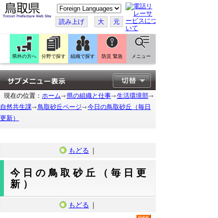
こ
の
ペ
読み上げ
大
元
ー
ジ
を
翻
訳
県外の方へ
分野で探す
組織で探す
防災 緊急
メニュー
す
る
現在の位置：
ホーム
県の組織と仕事
生活環境部
自然共生課
鳥取砂丘ページ
今日の鳥取砂丘（毎日
更新）
もどる
｜
今日の鳥取砂丘（毎日更
新）
もどる
｜