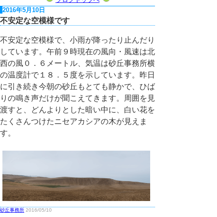
2016年5月10日
不安定な空模様です
不安定な空模様で、小雨が降ったり止んだり
しています。午前９時現在の風向・風速は北
西の風０．６メートル、気温は砂丘事務所横
の温度計で１８．５度を示しています。昨日
に引き続き今朝の砂丘もとても静かで、ひば
りの鳴き声だけが聞こえてきます。周囲を見
渡すと、どんよりとした暗い中に、白い花を
たくさんつけたニセアカシアの木が見えま
す。
砂丘事務所
2016/05/10