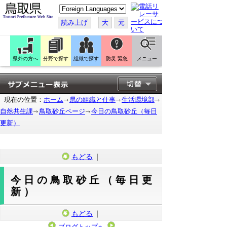
こ
の
ペ
読み上げ
大
元
ー
ジ
を
翻
訳
県外の方へ
分野で探す
組織で探す
防災 緊急
メニュー
す
る
現在の位置：
ホーム
県の組織と仕事
生活環境部
自然共生課
鳥取砂丘ページ
今日の鳥取砂丘（毎日
更新）
もどる
｜
今日の鳥取砂丘（毎日更
新）
もどる
｜
ブログトップへ