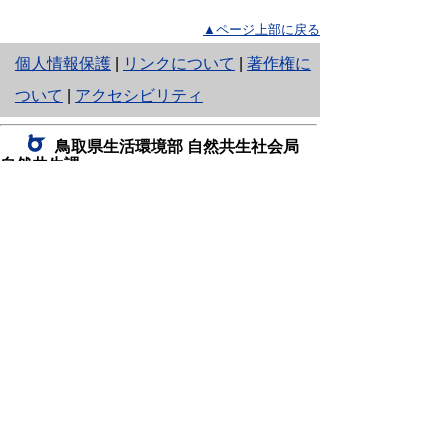
▲ページ上部に戻る
と
個人情報保護
|
リンクについて
|
著作権に
り
ついて
|
アクセシビリティ
ネ
鳥取県生活環境部 自然共生社会局
ッ
自然共生課
住所 〒680-8570
ト
鳥取県鳥取市東町1丁目220
へ
電話
0857-26-7199
ファクシミリ 0857-26-7561
の
E-mail
shizen-kyousei@pref.tottori.lg.jp
「メールでの問い合わせについてお願い」
ドメイン指定受信・拒否などの設定をされてい
る場合は、「@pref.tottori.lg.jp」からの電子メールを
受信可能な設定としてください。
鳥取砂丘レンジャー詰所
住所 〒689-0105
鳥取市福部町湯山2164-661