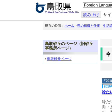
こ
の
ペ
ー
読み上げ
サイ
ジ
を
翻
現在の位置：
ホーム
県の組織と仕事
生活
訳
す
る
鳥取砂丘のページ（旧砂丘
事務所ページ）
鳥取砂丘ページ
「
20
201
冷た
冷た
向・