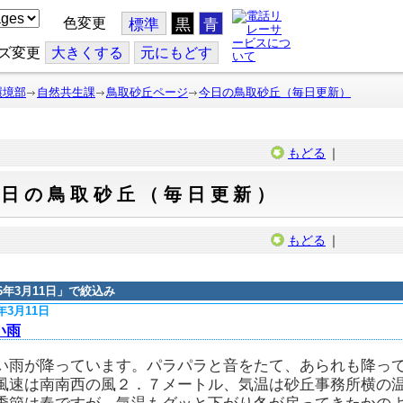
色変更
標準
黒
青
ズ変更
大
きくする
元
にもどす
環境部
自然共生課
鳥取砂丘ページ
今日の鳥取砂丘（毎日更新）
もどる
｜
今日の鳥取砂丘（毎日更新）
もどる
｜
16年3月11日
」で絞込み
6年3月11日
い雨
い雨が降っています。パラパラと音をたて、あられも降っ
風速は南南西の風２．７メートル、気温は砂丘事務所横の