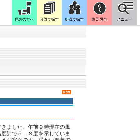
県外の方へ
分野で探す
組織で探す
防災 緊急
メニュー
てきました。午前９時現在の風
温度計で５．８度を示していま