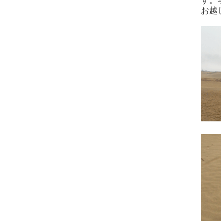
す。
お越