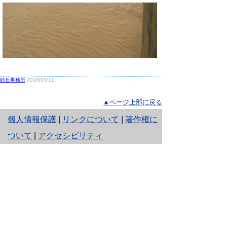
砂丘事務所
2016/03/11
▲ページ上部に戻る
と
個人情報保護
|
リンクについて
|
著作権に
り
ついて
|
アクセシビリティ
ネ
鳥取県生活環境部 自然共生社会局
ッ
自然共生課
住所 〒680-8570
ト
鳥取県鳥取市東町1丁目220
へ
電話
0857-26-7199
ファクシミリ 0857-26-7561
の
E-mail
shizen-kyousei@pref.tottori.lg.jp