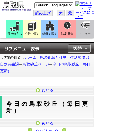
こ
の
ペ
読み上げ
大
元
ー
ジ
を
翻
訳
県外の方へ
分野で探す
組織で探す
防災 緊急
メニュー
す
る
現在の位置：
ホーム
県の組織と仕事
生活環境部
自然共生課
鳥取砂丘ページ
今日の鳥取砂丘（毎日
更新）
もどる
｜
今日の鳥取砂丘（毎日更
新）
もどる
｜
ブログトップへ