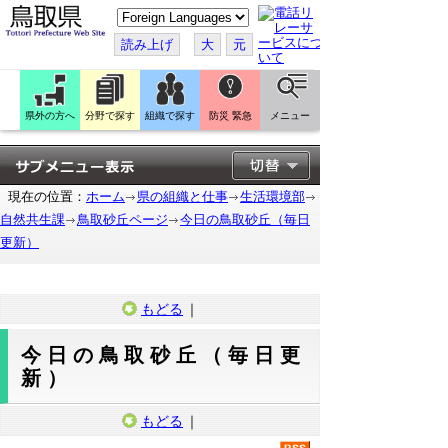
こ
の
ペ
読み上げ
大
元
ー
ジ
を
翻
訳
県外の方へ
分野で探す
組織で探す
防災 緊急
メニュー
す
る
現在の位置：
ホーム
県の組織と仕事
生活環境部
自然共生課
鳥取砂丘ページ
今日の鳥取砂丘（毎日
更新）
もどる
｜
今日の鳥取砂丘（毎日更
新）
もどる
｜