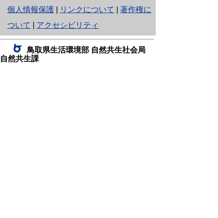
と
個人情報保護
|
リンクについて
|
著作権に
り
ついて
|
アクセシビリティ
ネ
鳥取県生活環境部 自然共生社会局
ッ
自然共生課
住所 〒680-8570
ト
鳥取県鳥取市東町1丁目220
へ
電話
0857-26-7199
ファクシミリ 0857-26-7561
の
E-mail
shizen-kyousei@pref.tottori.lg.jp
「メールでの問い合わせについてお願い」
ドメイン指定受信・拒否などの設定をされてい
る場合は、「@pref.tottori.lg.jp」からの電子メールを
受信可能な設定としてください。
鳥取砂丘レンジャー詰所
住所 〒689-0105
鳥取市福部町湯山2164-661
（一般財団法人自然公園財団鳥取支部
内）
電話
22-0581
0582
,
0583