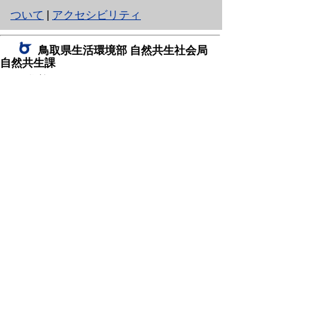
り
ついて
|
アクセシビリティ
ネ
鳥取県生活環境部 自然共生社会局
ッ
自然共生課
住所 〒680-8570
ト
鳥取県鳥取市東町1丁目220
へ
電話
0857-26-7199
ファクシミリ 0857-26-7561
の
E-mail
shizen-kyousei@pref.tottori.lg.jp
「メールでの問い合わせについてお願い」
ドメイン指定受信・拒否などの設定をされてい
る場合は、「@pref.tottori.lg.jp」からの電子メールを
受信可能な設定としてください。
鳥取砂丘レンジャー詰所
住所 〒689-0105
鳥取市福部町湯山2164-661
（一般財団法人自然公園財団鳥取支部
内）
電話
22-0581
0582
,
0583
ファクシミリ 0857-22-0584