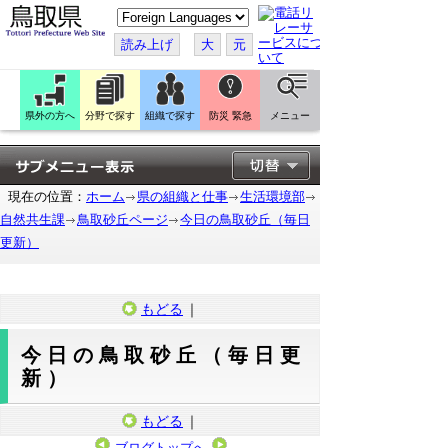
こ
の
ペ
読み上げ
大
元
ー
ジ
を
翻
訳
県外の方へ
分野で探す
組織で探す
防災 緊急
メニュー
す
る
現在の位置：
ホーム
県の組織と仕事
生活環境部
自然共生課
鳥取砂丘ページ
今日の鳥取砂丘（毎日
更新）
もどる
｜
今日の鳥取砂丘（毎日更
新）
もどる
｜
ブログトップへ