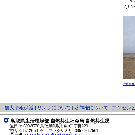
上付
てい
砂丘事務
と
個人情報保護
|
リンクについて
|
著作権について
|
アクセシ
り
ネ
鳥取県生活環境部 自然共生社会局 自然共生課
ッ
住所 〒680-8570
鳥取県鳥取市東町1丁目220
ト
電話
0857-26-7199
ファクシミリ 0857-26-7561