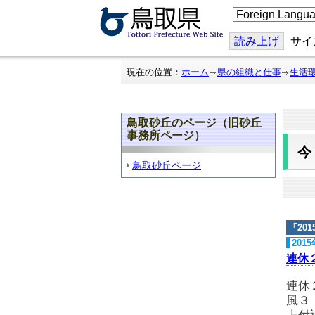
こ
の
ペ
ー
読み上げ
サイ
ジ
を
翻
現在の位置：
ホーム
県の組織と仕事
生活
訳
す
る
鳥取砂丘のページ（旧砂丘
事務所ページ）
鳥取砂丘ページ
「
20
201
連休
連休
風３