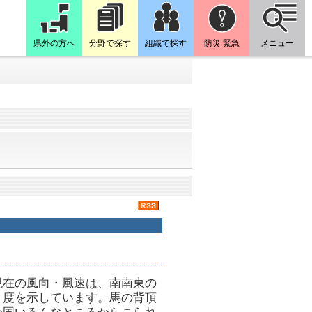
県外の方へ
分野で探す
組織で探す
防災 緊急
メニュー
現在の風向・風速は、南南東の
６度を示しています。馬の背頂