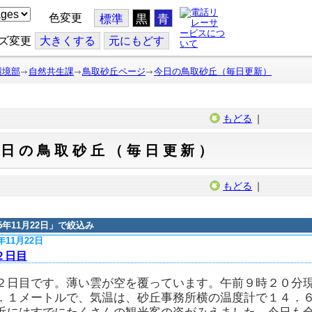
色変更
標準
黒
青
ズ変更
大
きくする
元
にもどす
環境部
自然共生課
鳥取砂丘ページ
今日の鳥取砂丘（毎日更新）
もどる
｜
今日の鳥取砂丘（毎日更新）
もどる
｜
15年11月22日
」で絞込み
5年11月22日
２日目
２日目です。薄い雲が空を覆っています。午前９時２０分
．１メートルで、気温は、砂丘事務所横の温度計で１４．