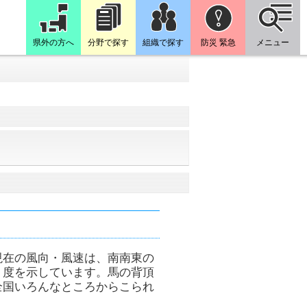
県外の方へ
分野で探す
組織で探す
防災 緊急
メニュー
現在の風向・風速は、南南東の
６度を示しています。馬の背頂
全国いろんなところからこられ