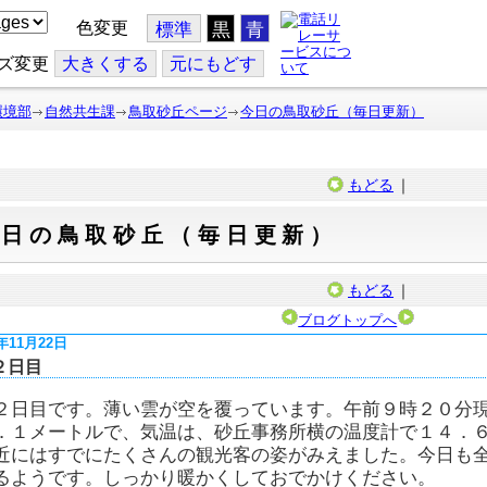
色変更
標準
黒
青
ズ変更
大
きくする
元
にもどす
環境部
自然共生課
鳥取砂丘ページ
今日の鳥取砂丘（毎日更新）
もどる
｜
今日の鳥取砂丘（毎日更新）
もどる
｜
ブログトップへ
5年11月22日
２日目
２日目です。薄い雲が空を覆っています。午前９時２０分
．１メートルで、気温は、砂丘事務所横の温度計で１４．
近にはすでにたくさんの観光客の姿がみえました。今日も
るようです。しっかり暖かくしておでかけください。