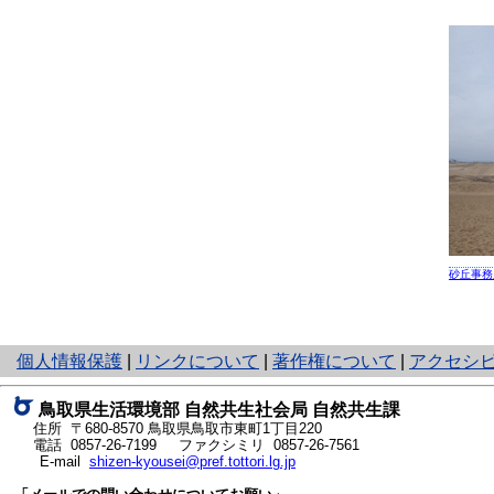
砂丘事務
と
個人情報保護
|
リンクについて
|
著作権について
|
アクセシ
り
ネ
鳥取県生活環境部 自然共生社会局 自然共生課
ッ
住所 〒680-8570
鳥取県鳥取市東町1丁目220
ト
電話
0857-26-7199
ファクシミリ 0857-26-7561
E-mail
shizen-kyousei@pref.tottori.lg.jp
へ
の