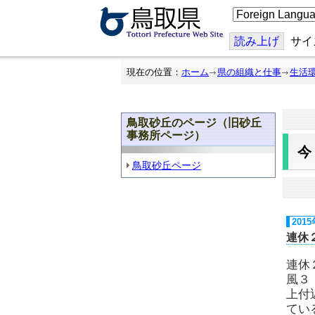
こ
の
ペ
ー
読み上げ
サイ
ジ
を
翻
現在の位置：
ホーム
県の組織と仕事
生活
訳
す
る
鳥取砂丘のページ（旧砂丘
事務所ページ）
鳥取砂丘ページ
201
連休
連休
風３
上付
てい