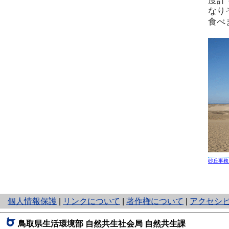
度計
なり
食べ
砂丘事務
と
個人情報保護
|
リンクについて
|
著作権について
|
アクセシ
り
ネ
鳥取県生活環境部 自然共生社会局 自然共生課