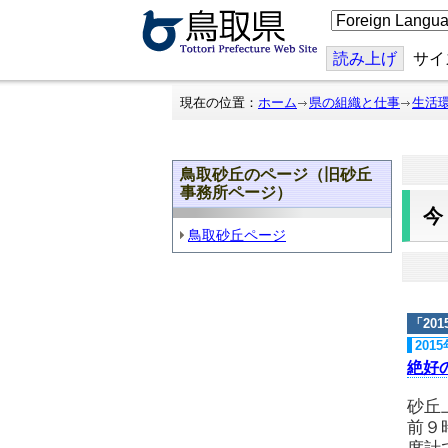
こ
の
ペ
ー
読み上げ
サイ
ジ
を
翻
現在の位置：
ホーム
県の組織と仕事
生活
訳
す
る
鳥取砂丘のページ（旧砂丘
事務所ページ）
鳥取砂丘ページ
「
20
201
絶好
砂丘
前９