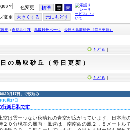
色変更
標準
黒
青
ズ変更
大
きくする
元
にもどす
環境部
自然共生課
鳥取砂丘ページ
今日の鳥取砂丘（毎日更新）
もどる
｜
今日の鳥取砂丘（毎日更新）
もどる
｜
15年10月17日
」で絞込み
5年10月17日
の行楽日和です
上空は雲一つない秋晴れの青空が広がっています。日本海
時２０分現在の風向・風速は、南南西の風２．８メートル