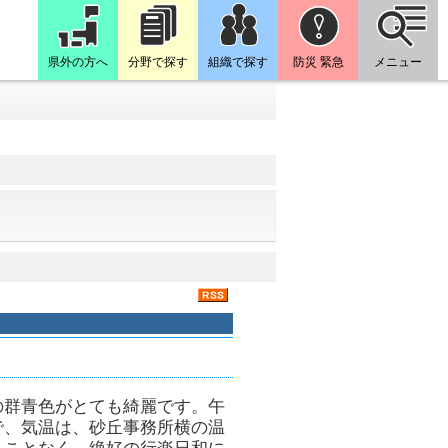
県外の方へ
分野で探す
組織で探す
防災 緊急
メニュー
の群青色がとても綺麗です。午
で、気温は、砂丘事務所横の温