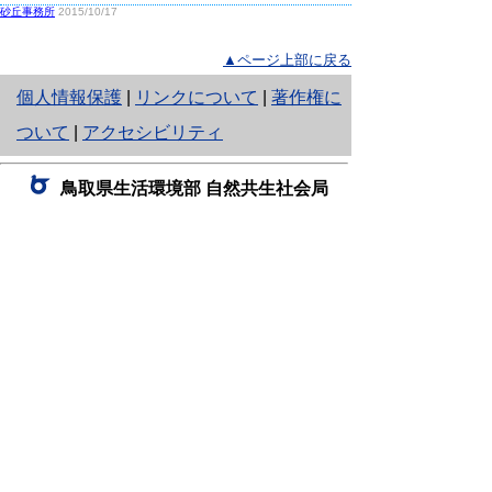
砂丘事務所
2015/10/17
▲ページ上部に戻る
と
個人情報保護
|
リンクについて
|
著作権に
り
ついて
|
アクセシビリティ
ネ
鳥取県生活環境部 自然共生社会局
ッ
自然共生課
住所 〒680-8570
ト
鳥取県鳥取市東町1丁目220
へ
電話
0857-26-7199
ファクシミリ 0857-26-7561
の
E-mail
shizen-kyousei@pref.tottori.lg.jp
「メールでの問い合わせについてお願い」
ドメイン指定受信・拒否などの設定をされてい
る場合は、「@pref.tottori.lg.jp」からの電子メールを
受信可能な設定としてください。
鳥取砂丘レンジャー詰所
住所 〒689-0105