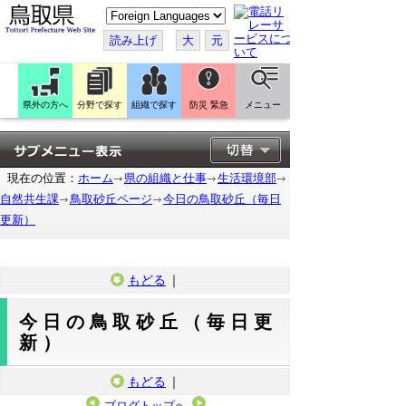
こ
の
ペ
読み上げ
大
元
ー
ジ
を
翻
訳
県外の方へ
分野で探す
組織で探す
防災 緊急
メニュー
す
る
現在の位置：
ホーム
県の組織と仕事
生活環境部
自然共生課
鳥取砂丘ページ
今日の鳥取砂丘（毎日
更新）
もどる
｜
今日の鳥取砂丘（毎日更
新）
もどる
｜
ブログトップへ