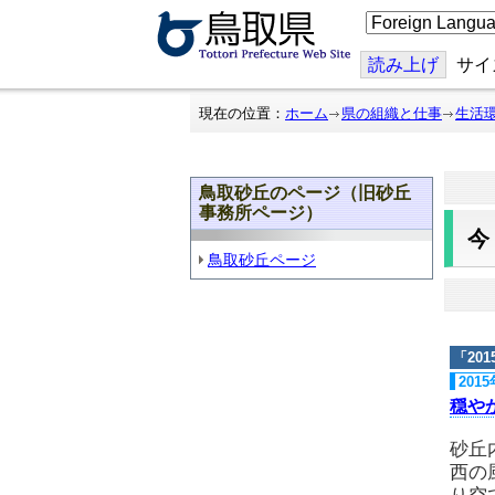
こ
の
ペ
ー
読み上げ
サイ
ジ
を
翻
現在の位置：
ホーム
県の組織と仕事
生活
訳
す
る
鳥取砂丘のページ（旧砂丘
事務所ページ）
鳥取砂丘ページ
「
20
201
穏や
砂丘
西の