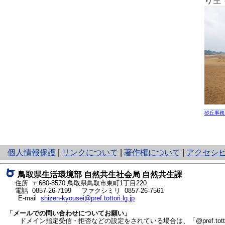
り空
砂丘事務
と
個人情報保護
|
リンクについて
|
著作権について
|
アクセシ
り
ネ
鳥取県生活環境部 自然共生社会局 自然共生課
ッ
住所 〒680-8570
鳥取県鳥取市東町1丁目220
ト
電話
0857-26-7199
ファクシミリ 0857-26-7561
E-mail
shizen-kyousei@pref.tottori.lg.jp
へ
の
「メールでの問い合わせについてお願い」
ドメイン指定受信・拒否などの設定をされている場合は、「@pref.tottor