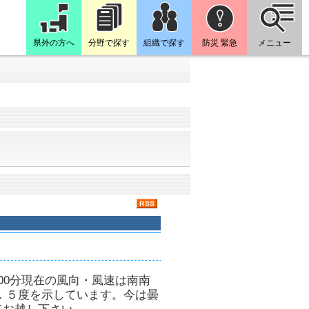
県外の方へ
分野で探す
組織で探す
防災 緊急
メニュー
00分現在の風向・風速は南南
．５度を示しています。今は曇