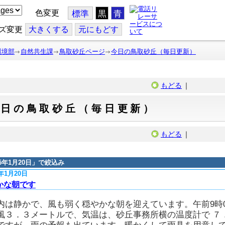
色変更
標準
黒
青
ズ変更
大
きくする
元
にもどす
環境部
自然共生課
鳥取砂丘ページ
今日の鳥取砂丘（毎日更新）
もどる
｜
今日の鳥取砂丘（毎日更新）
もどる
｜
15年1月20日
」で絞込み
5年1月20日
かな朝です
内は静かで、風も弱く穏やかな朝を迎えています。午前9時
風３．３メートルで、気温は、砂丘事務所横の温度計で ７