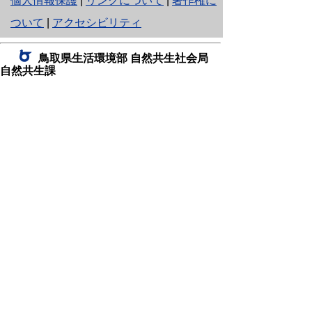
個人情報保護
|
リンクについて
|
著作権に
り
ついて
|
アクセシビリティ
ネ
鳥取県生活環境部 自然共生社会局
ッ
自然共生課
住所 〒680-8570
ト
鳥取県鳥取市東町1丁目220
へ
電話
0857-26-7199
ファクシミリ 0857-26-7561
の
E-mail
shizen-kyousei@pref.tottori.lg.jp
「メールでの問い合わせについてお願い」
ドメイン指定受信・拒否などの設定をされてい
る場合は、「@pref.tottori.lg.jp」からの電子メールを
受信可能な設定としてください。
鳥取砂丘レンジャー詰所
住所 〒689-0105
鳥取市福部町湯山2164-661
（一般財団法人自然公園財団鳥取支部
内）
電話
22-0581
0582
,
0583
ファクシミリ 0857-22-0584