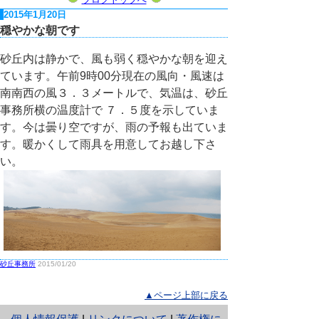
2015年1月20日
穏やかな朝です
砂丘内は静かで、風も弱く穏やかな朝を迎え
ています。午前9時00分現在の風向・風速は
南南西の風３．３メートルで、気温は、砂丘
事務所横の温度計で ７．５度を示していま
す。今は曇り空ですが、雨の予報も出ていま
す。暖かくして雨具を用意してお越し下さ
い。
砂丘事務所
2015/01/20
▲ページ上部に戻る
と