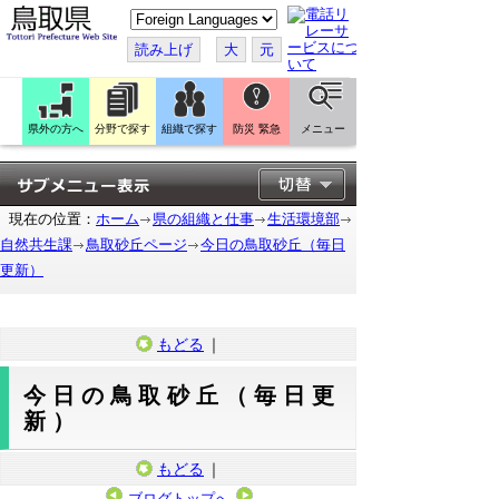
こ
の
ペ
読み上げ
大
元
ー
ジ
を
翻
訳
県外の方へ
分野で探す
組織で探す
防災 緊急
メニュー
す
る
現在の位置：
ホーム
県の組織と仕事
生活環境部
自然共生課
鳥取砂丘ページ
今日の鳥取砂丘（毎日
更新）
もどる
｜
今日の鳥取砂丘（毎日更
新）
もどる
｜
ブログトップへ