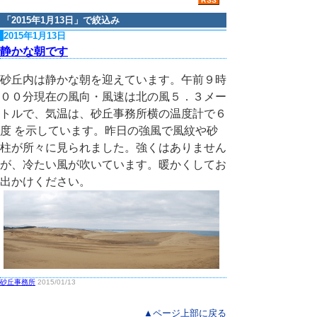
「
2015年1月13日
」で絞込み
2015年1月13日
静かな朝です
砂丘内は静かな朝を迎えています。午前９時
００分現在の風向・風速は北の風５．３メー
トルで、気温は、砂丘事務所横の温度計で６
度 を示しています。昨日の強風で風紋や砂
柱が所々に見られました。強くはありません
が、冷たい風が吹いています。暖かくしてお
出かけください。
砂丘事務所
2015/01/13
▲ページ上部に戻る