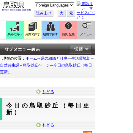
こ
の
ペ
読み上げ
大
元
ー
ジ
を
翻
訳
県外の方へ
分野で探す
組織で探す
防災 緊急
メニュー
す
る
現在の位置：
ホーム
県の組織と仕事
生活環境部
自然共生課
鳥取砂丘ページ
今日の鳥取砂丘（毎日
更新）
もどる
｜
今日の鳥取砂丘（毎日更
新）
もどる
｜