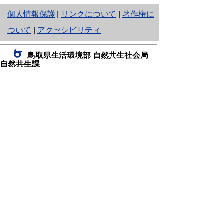
と
個人情報保護
|
リンクについて
|
著作権に
り
ついて
|
アクセシビリティ
ネ
鳥取県生活環境部 自然共生社会局
ッ
自然共生課
住所 〒680-8570
ト
鳥取県鳥取市東町1丁目220
へ
電話
0857-26-7199
ファクシミリ 0857-26-7561
の
E-mail
shizen-kyousei@pref.tottori.lg.jp
「メールでの問い合わせについてお願い」
ドメイン指定受信・拒否などの設定をされてい
る場合は、「@pref.tottori.lg.jp」からの電子メールを
受信可能な設定としてください。
鳥取砂丘レンジャー詰所
住所 〒689-0105
鳥取市福部町湯山2164-661
（一般財団法人自然公園財団鳥取支部
内）