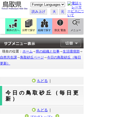
こ
の
ペ
読み上げ
大
元
ー
ジ
を
翻
訳
県外の方へ
分野で探す
組織で探す
防災 緊急
メニュー
す
る
現在の位置：
ホーム
県の組織と仕事
生活環境部
自然共生課
鳥取砂丘ページ
今日の鳥取砂丘（毎日
更新）
もどる
｜
今日の鳥取砂丘（毎日更
新）
もどる
｜
ブログトップへ