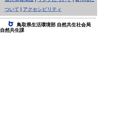
り
ついて
|
アクセシビリティ
ネ
鳥取県生活環境部 自然共生社会局
ッ
自然共生課
住所 〒680-8570
ト
鳥取県鳥取市東町1丁目220
へ
電話
0857-26-7199
ファクシミリ 0857-26-7561
の
E-mail
shizen-kyousei@pref.tottori.lg.jp
「メールでの問い合わせについてお願い」
ドメイン指定受信・拒否などの設定をされてい
る場合は、「@pref.tottori.lg.jp」からの電子メールを
受信可能な設定としてください。
鳥取砂丘レンジャー詰所
住所 〒689-0105
鳥取市福部町湯山2164-661
（一般財団法人自然公園財団鳥取支部
内）
電話
22-0581
0582
,
0583
ファクシミリ 0857-22-0584