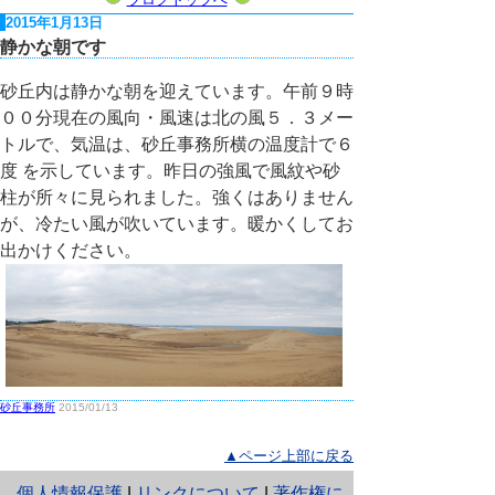
2015年1月13日
静かな朝です
砂丘内は静かな朝を迎えています。午前９時
００分現在の風向・風速は北の風５．３メー
トルで、気温は、砂丘事務所横の温度計で６
度 を示しています。昨日の強風で風紋や砂
柱が所々に見られました。強くはありません
が、冷たい風が吹いています。暖かくしてお
出かけください。
砂丘事務所
2015/01/13
▲ページ上部に戻る
と
個人情報保護
|
リンクについて
|
著作権に