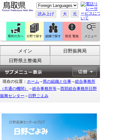
こ
の
ペ
読み上げ
大
元
ー
ジ
を
翻
訳
県外の方へ
分野で探す
組織で探す
防災 緊急
メニュー
す
る
メイン
日野振興局
日野県土整備局
現在の位置：
ホーム
県の組織と仕事
総合事務所
（共通の機関）
総合事務所等
西部総合事務所日野
振興センター
日野ごよみ