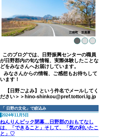
このブログでは、日野振興センターの職員
が日野郡内の旬な情報、実際体験したことな
どをみなさんへお届けしています。
みなさんからの情報、ご感想もお待ちして
います！
【日野ごよみ】という件名でメールしてく
ださい＞＞hino-shinkou@pref.tottori.lg.jp
「
日野の文化
」で絞込み
2024年11月5日
ねんりんピック閉幕…日野郡のおもてなし
は、「できること」そして、「気の利いたこ
と」♡