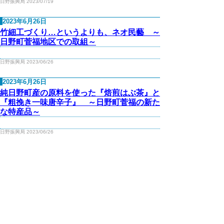
日野振興局 2023/07/19
2023年6月26日
竹細工づくり…というよりも、ネオ民藝 ～
日野町菅福地区での取組～
日野振興局 2023/06/26
2023年6月26日
純日野町産の原料を使った『焙煎はぶ茶』と
『粗挽き一味唐辛子』 ～日野町菅福の新た
な特産品～
日野振興局 2023/06/26
2023年6月14日
来たよ、来たよ、この季節がっ！！ ～第3
回瀬田匡志カップ鮎友釣り選手権大会～
日野振興局 2023/06/14
2023年6月8日
黒坂で、ガチ・ハンガリー料理！！ ～黒坂