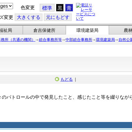
色変更
標準
黒
青
ズ変更
大
きくする
元
にもどす
福祉局
倉吉保健所
環境建築局
農
事務所（共通の機関）
総合事務所等
中部総合事務所
環境建築局
自然公
もどる
｜
のパトロールの中で発見したこと、感じたこと等を綴りなが