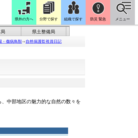
県外の方へ
分野で探す
組織で探す
防災 緊急
メニュー
林局
県土整備局
園・傷病鳥獣
自然保護監視員日記
ら、中部地区の魅力的な自然の数々を