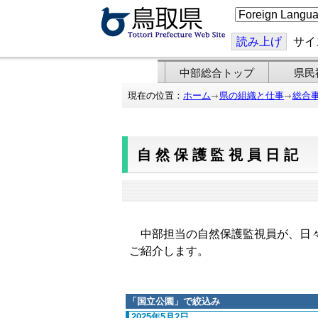
こ
の
ペ
ー
読み上げ
サイ
ジ
を
翻
中部総合トップ
県民
訳
す
現在の位置：
ホーム
県の組織と仕事
総合
る
自然保護監視員日記
中部担当の自然保護監視員が、日々
ご紹介します。
「
国立公園
」で絞込み
2025年5月2日