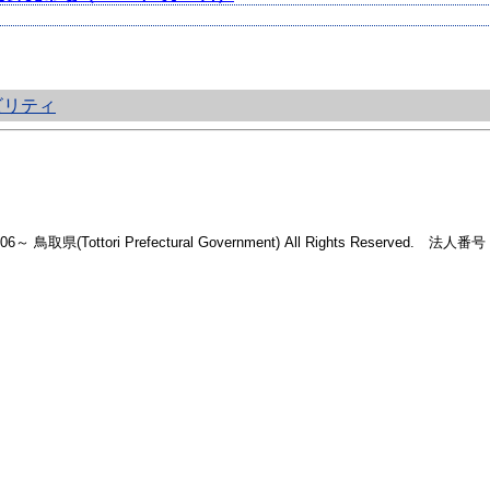
ビリティ
2006～ 鳥取県(Tottori Prefectural Government) All Rights Reserved. 法人番号