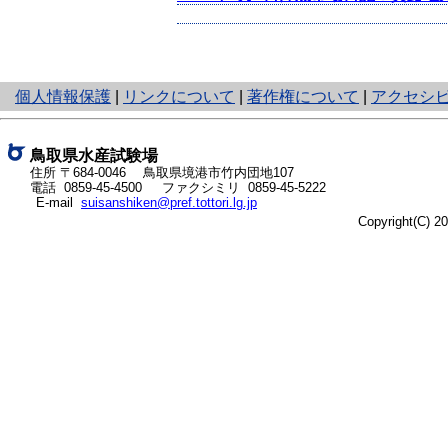
と
個人情報保護
|
リンクについて
|
著作権について
|
アクセシ
り
ネ
ッ
鳥取県水産試験場
ト
住所 〒684-0046
鳥取県境港市竹内団地107
電話
0859-45-4500
ファクシミリ 0859-45-5222
へ
E-mail
suisanshiken@pref.tottori.lg.jp
の
Copyright(C) 