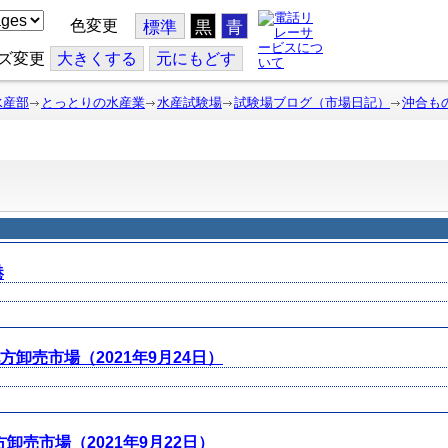
色変更
標準
黒
青
ズ変更
大
きくする
元
にもどす
水産部
とっとりの水産業
水産試験場
試験場ブログ（市場日記）
沖合も
港
方卸売市場（2021年9月24日）
卸売市場（2021年9月22日）