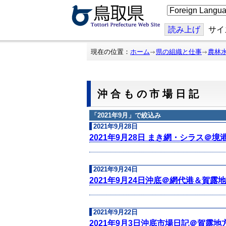
こ
の
ペ
ー
読み上げ
サイ
ジ
を
翻
現在の位置：
ホーム
県の組織と仕事
農林
訳
す
る
沖合もの市場日記
「
2021年9月
」で絞込み
2021年9月28日
2021年9月28日 まき網・シラス＠境
2021年9月24日
2021年9月24日沖底＠網代港＆賀露地
2021年9月22日
2021年9月3日沖底市場日記＠賀露地方