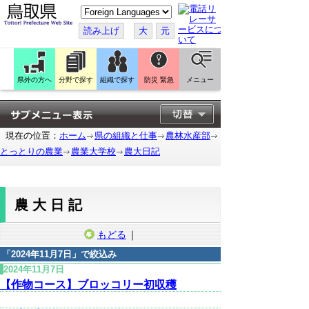
こ
の
ペ
読み上げ
大
元
ー
ジ
を
翻
訳
県外の方へ
分野で探す
組織で探す
防災 緊急
メニュー
す
る
現在の位置：
ホーム
県の組織と仕事
農林水産部
とっとりの農業
農業大学校
農大日記
農大日記
もどる
｜
「
2024年11月7日
」で絞込み
2024年11月7日
【作物コース】ブロッコリー初収穫