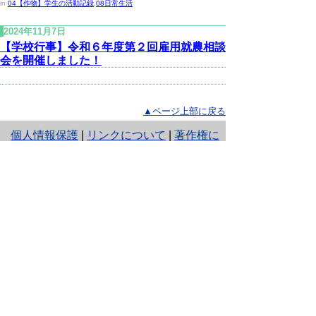
in
04【作物】学生の活動記録
,
08日常生活
2024年11月7日
【学校行事】令和６年度第２回雇用就農相談
会を開催しました！
▲ページ上部に戻る
と
個人情報保護
|
リンクについて
|
著作権に
り
ついて
|
アクセシビリティ
ネ
ッ
鳥取県立農業大学校
住所 〒682-0402
ト
鳥取県倉吉市関金町大鳥居1238番地
へ
電話
0858-45-2411
ファクシミリ 0858-45-2412
の
E-mail
nogyodaigaku@pref.tottori.lg.jp
Copyright(C) 2006～ 鳥取県(Tottori Prefectural
Government) All Rights Reserved. 法人番号
7000020310000