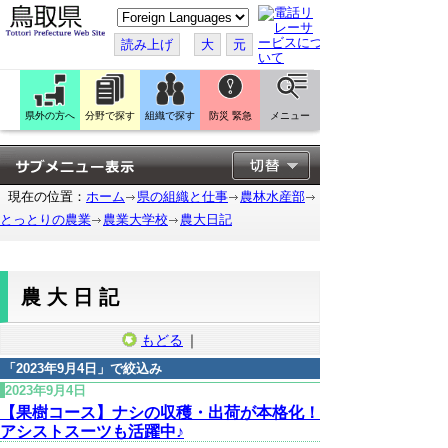
こ
の
ペ
読み上げ
大
元
ー
ジ
を
翻
訳
県外の方へ
分野で探す
組織で探す
防災 緊急
メニュー
す
る
現在の位置：
ホーム
県の組織と仕事
農林水産部
とっとりの農業
農業大学校
農大日記
農大日記
もどる
｜
「
2023年9月4日
」で絞込み
2023年9月4日
【果樹コース】ナシの収穫・出荷が本格化！
アシストスーツも活躍中♪