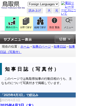
こ
の
ペ
読み上げ
大
元
ー
ジ
を
翻
訳
県外の方へ
分野で探す
組織で探す
防災 緊急
メニュー
す
る
現在の位置：
ホーム
知事のページ
知事日誌
知事
日誌（写真付）
知事日誌（写真付）
このページでは鳥取県知事の行動日程のうち、主
なものについて写真付きで掲載しています。
「
2025年4月3日
」で絞込み
2025年4月3日
2025年4月3日（木）