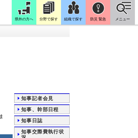
県外の方へ
分野で探す
組織で探す
防災 緊急
メニュー
知事記者会見
知事、幹部日程
ま
知事日誌
知事交際費執行状
況