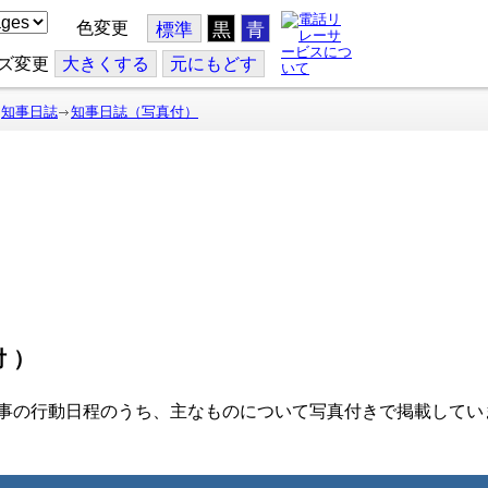
色変更
標準
黒
青
ズ変更
大
きくする
元
にもどす
知事日誌
知事日誌（写真付）
付）
事の行動日程のうち、主なものについて写真付きで掲載してい