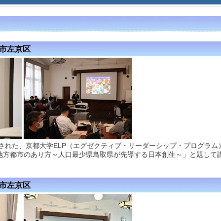
都市左京区
された、京都大学ELP（エグゼクティブ・リーダーシップ・プログラム
地方都市のあり方～人口最少県鳥取県が先導する日本創生～」と題して
都市左京区