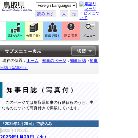
こ
の
ペ
読み上げ
大
元
ー
ジ
を
翻
訳
県外の方へ
分野で探す
組織で探す
防災 緊急
メニュー
す
る
現在の位置：
ホーム
知事のページ
知事日誌
知事
日誌（写真付）
知事日誌（写真付）
このページでは鳥取県知事の行動日程のうち、主
なものについて写真付きで掲載しています。
「
2025年1月28日
」で絞込み
2025年1月28日
2025年1月28日（火）