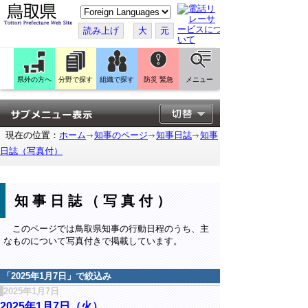
こ
の
ペ
読み上げ
大
元
ー
ジ
を
翻
訳
県外の方へ
分野で探す
組織で探す
防災 緊急
メニュー
す
る
現在の位置：
ホーム
知事のページ
知事日誌
知事
日誌（写真付）
知事日誌（写真付）
このページでは鳥取県知事の行動日程のうち、主
なものについて写真付きで掲載しています。
「
2025年1月7日
」で絞込み
2025年1月7日
2025年1月7日（火）