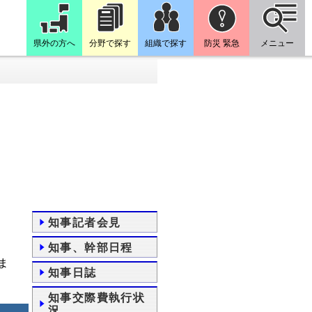
県外の方へ
分野で探す
組織で探す
防災 緊急
メニュー
知事記者会見
知事、幹部日程
ま
知事日誌
知事交際費執行状
況