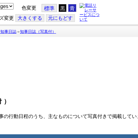
色変更
標準
黒
青
ズ変更
大
きくする
元
にもどす
知事日誌
知事日誌（写真付）
付）
事の行動日程のうち、主なものについて写真付きで掲載してい