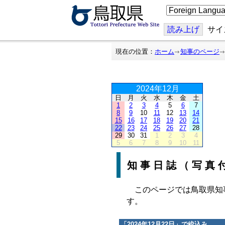
こ
の
ペ
ー
読み上げ
サイ
ジ
を
翻
現在の位置：
ホーム
知事のページ
訳
す
る
2024年12月
日
月
火
水
木
金
土
1
2
3
4
5
6
7
8
9
10
11
12
13
14
15
16
17
18
19
20
21
22
23
24
25
26
27
28
29
30
31
1
2
3
4
5
6
7
8
9
10
11
知事日誌（写真
このページでは鳥取県知
す。
「
2024年12月22日
」で絞込み