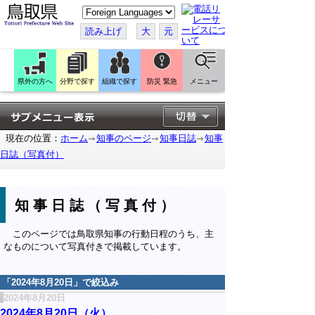
こ
の
ペ
読み上げ
大
元
ー
ジ
を
翻
訳
県外の方へ
分野で探す
組織で探す
防災 緊急
メニュー
す
る
現在の位置：
ホーム
知事のページ
知事日誌
知事
日誌（写真付）
知事日誌（写真付）
このページでは鳥取県知事の行動日程のうち、主
なものについて写真付きで掲載しています。
「
2024年8月20日
」で絞込み
2024年8月20日
2024年8月20日（火）