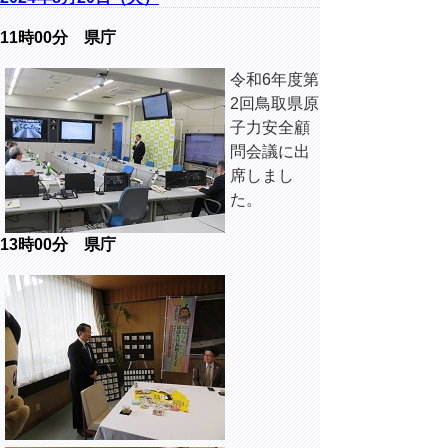
11時00分 県庁
令和6年度第
2回鳥取県原
子力安全顧
問会議に出
席しまし
た。
13時00分 県庁