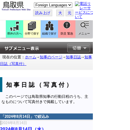
こ
の
ペ
読み上げ
大
元
ー
ジ
を
翻
訳
県外の方へ
分野で探す
組織で探す
防災 緊急
メニュー
す
る
現在の位置：
ホーム
知事のページ
知事日誌
知事
日誌（写真付）
知事日誌（写真付）
このページでは鳥取県知事の行動日程のうち、主
なものについて写真付きで掲載しています。
「
2024年8月14日
」で絞込み
2024年8月14日
2024年8月14日（水）