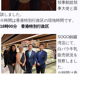
領事館総領
事大使と面
談しました。
※時間は香港特別行政区の現地時間です。
18時00分 香港特別行政区
SOGO銅鑼
湾店にて、
白バラ牛乳
販売状況を
視察しまし
た。
※時間は香
港特別行政区の現地時間です。
19時00分 香港特別行政区
袁文英（ユ
ン・マンイ
ェン）