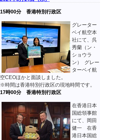
15時00分 香港特別行政区
グレーター
ベイ航空本
社にて、呉
秀蘭（ン・
ショウラ
ン） グレー
ターベイ航
空CEOほかと面談しました。
※時間は香港特別行政区の現地時間です。
17時00分 香港特別行政区
在香港日本
国総領事館
にて、岡田
健一 在香
港日本国総